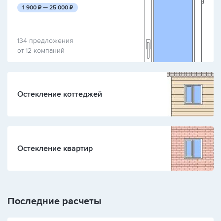
руб.
руб.
1 900
₽ —
25 000
₽
134 предложения
от 12 компаний
Остекление коттеджей
Остекление квартир
Последние расчеты