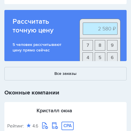
Рассчитать
2 580 ₽
точную цену
5 человек рассчитывают
7
8
9
цену прямо сейчас
4
5
6
1
2
3
Все заказы
+
-
/
Оконные компании
Кристалл окна
CPA
Рейтинг:
4.6