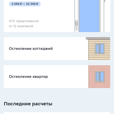
руб.
руб.
2 044
₽ —
32 300
₽
473 предложения
от 12 компаний
Остекление коттеджей
Остекление квартир
Последние расчеты