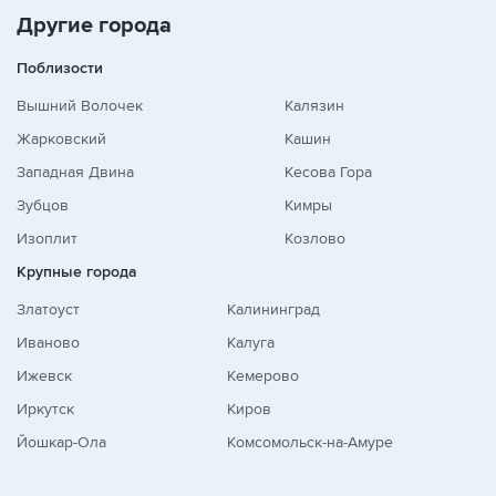
Другие города
Поблизости
Вышний Волочек
Калязин
Жарковский
Кашин
Западная Двина
Кесова Гора
Зубцов
Кимры
Изоплит
Козлово
Крупные города
Златоуст
Калининград
Иваново
Калуга
Ижевск
Кемерово
Иркутск
Киров
Йошкар-Ола
Комсомольск-на-Амуре