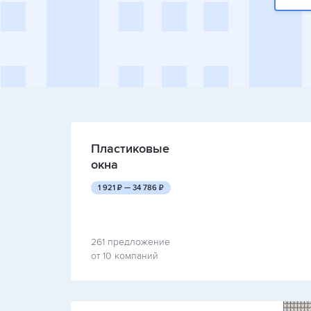
Пластиковые
окна
руб.
руб.
1 921
₽ —
34 786
₽
261 предложение
от 10 компаний