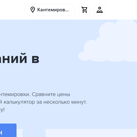
Кантемировка
аний в
антемировки. Сравните цены
й калькулятор за несколько минут.
у!
Н