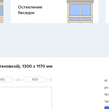
Остекление
беседок
ановкой), 1300 х 1170 мм
id
рп
14
Та