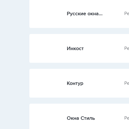
Русские окна
Ре
(Воронеж)
Инкост
Ре
Контур
Ре
Окна Стиль
Ре