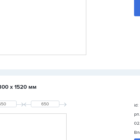
300 х 1520 мм
id:
рп
02
Вл