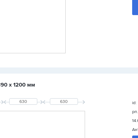
890 х 1200 мм
id:
рп
14
Ан