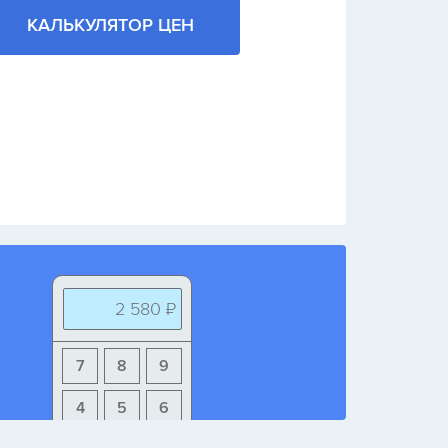
КАЛЬКУЛЯТОР ЦЕН
2 580 ₽
7
8
9
4
5
6