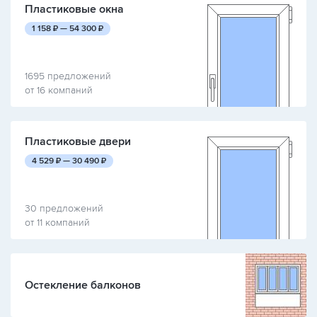
Пластиковые окна
руб.
руб.
1 158
₽ —
54 300
₽
1695 предложений
от 16 компаний
Пластиковые двери
руб.
руб.
4 529
₽ —
30 490
₽
30 предложений
от 11 компаний
Остекление балконов