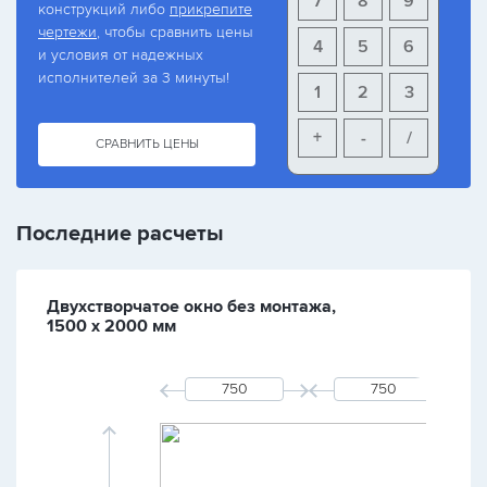
7
8
9
конструкций либо
прикрепите
чертежи
, чтобы сравнить цены
4
5
6
и условия от надежных
исполнителей за 3 минуты!
1
2
3
+
-
/
СРАВНИТЬ ЦЕНЫ
Последние расчеты
Двухстворчатое окно без монтажа,
1500 х 2000 мм