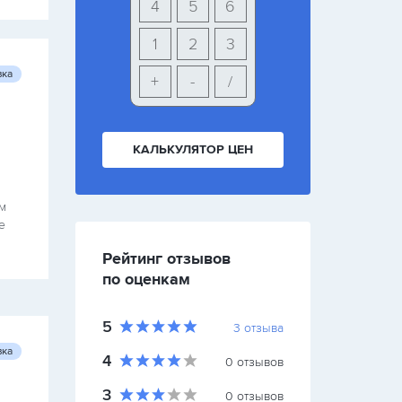
4
5
6
1
2
3
вка
+
-
/
КАЛЬКУЛЯТОР ЦЕН
м
е
Рейтинг отзывов
по оценкам
5
3
отзыва
вка
4
0
отзывов
3
0
отзывов