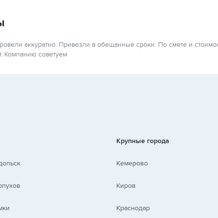
ы
ровели аккуратно. Привезли в обещанные сроки. По смете и стоимо
т. Компанию советуем
Крупные города
дольск
Кемерово
рпухов
Киров
мки
Краснодар