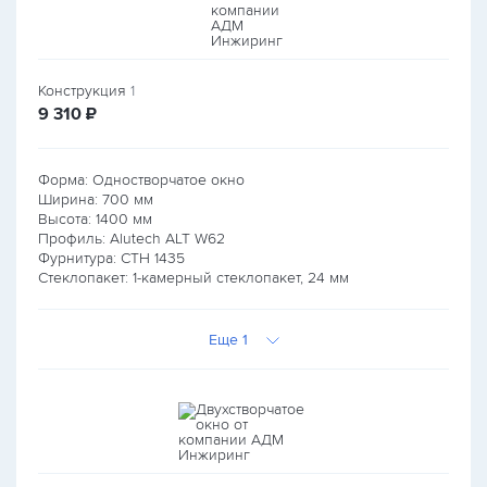
Конструкция
1
руб.
9 310
₽
Форма: Одностворчатое окно
Ширина:
700
мм
Высота:
1400
мм
Профиль: Alutech ALT W62
Фурнитура: СТН 1435
Стеклопакет: 1-камерный стеклопакет, 24 мм
Еще 1