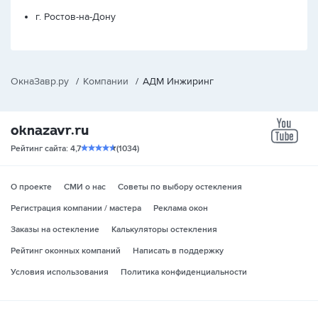
г. Ростов-на-Дону
ОкнаЗавр.ру
/
Компании
/
АДМ Инжиринг
yo
Рейтинг сайта: 4,7
(1034)
О проекте
СМИ о нас
Советы по выбору остекления
Регистрация компании / мастера
Реклама окон
Заказы на остекление
Калькуляторы остекления
Рейтинг оконных компаний
Написать в поддержку
Условия использования
Политика конфиденциальности