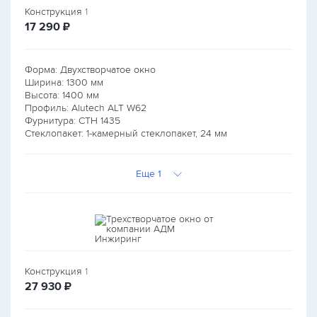
Конструкция
1
руб.
17 290
₽
Форма: Двухстворчатое окно
Ширина:
1300
мм
Высота:
1400
мм
Профиль: Alutech ALT W62
Фурнитура: СТН 1435
Стеклопакет: 1-камерный стеклопакет, 24 мм
Еще 1
Конструкция
1
руб.
27 930
₽