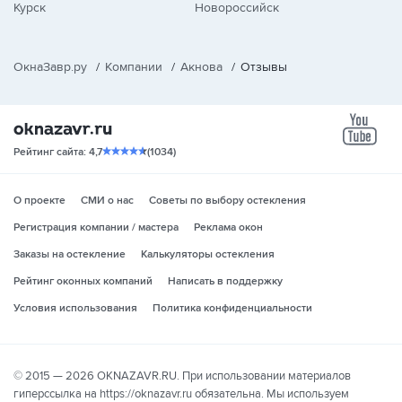
Курск
Новороссийск
ОкнаЗавр.ру
/
Компании
/
Акнова
/
Отзывы
yo
Рейтинг сайта: 4,7
(1034)
О проекте
СМИ о нас
Советы по выбору остекления
Регистрация компании / мастера
Реклама окон
Заказы на остекление
Калькуляторы остекления
Рейтинг оконных компаний
Написать в поддержку
Условия использования
Политика конфиденциальности
© 2015 — 2026 OKNAZAVR.RU. При использовании материалов
гиперссылка на https://oknazavr.ru обязательна. Мы используем