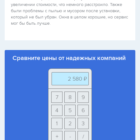
увеличении стоимости, что немного расстроило. Также
были проблемы с пылью и мусором после установки,
который не был убран. Окна в целом хорошие, но сервис
мог бы быть лучше.
Сравните цены от надежных компаний
2 580 ₽
7
8
9
4
5
6
1
2
3
+
-
/