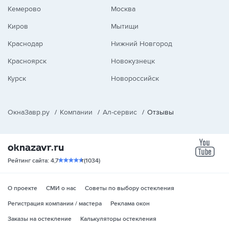
Кемерово
Москва
Киров
Мытищи
Краснодар
Нижний Новгород
Красноярск
Новокузнецк
Курск
Новороссийск
ОкнаЗавр.ру
/
Компании
/
Ал-сервис
/
Отзывы
yo
Рейтинг сайта: 4,7
(1034)
О проекте
СМИ о нас
Советы по выбору остекления
Регистрация компании / мастера
Реклама окон
Заказы на остекление
Калькуляторы остекления