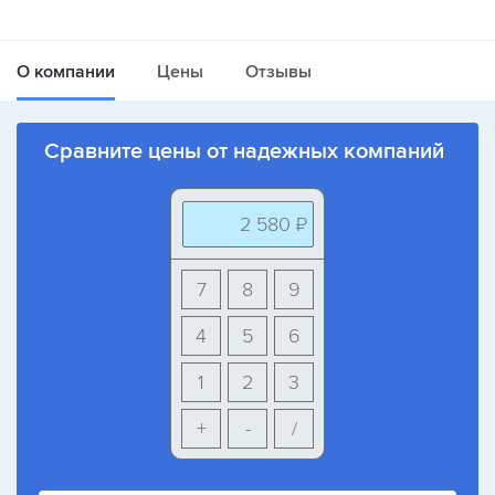
О компании
Цены
Отзывы
Сравните цены от надежных компаний
2 580 ₽
7
8
9
4
5
6
1
2
3
+
-
/