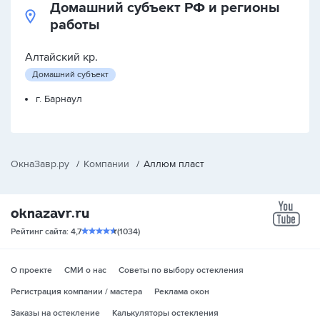
Домашний субъект РФ и регионы
работы
Алтайский кр.
Домашний субъект
г. Барнаул
ОкнаЗавр.ру
/
Компании
/
Аллюм пласт
yo
Рейтинг сайта: 4,7
(1034)
О проекте
СМИ о нас
Советы по выбору остекления
Регистрация компании / мастера
Реклама окон
Заказы на остекление
Калькуляторы остекления