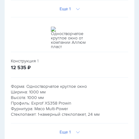
Еще 1
Конструкция
1
руб.
12 535
₽
Форма: Одностворчатое круглое окно
Ширина:
1000
мм
Высота:
1000
мм
Профиль: Exprof XS358 Prowin
Фурнитура: Maco Multi-Power
Стеклопакет: 1-камерный стеклопакет, 24 мм
Еще 1