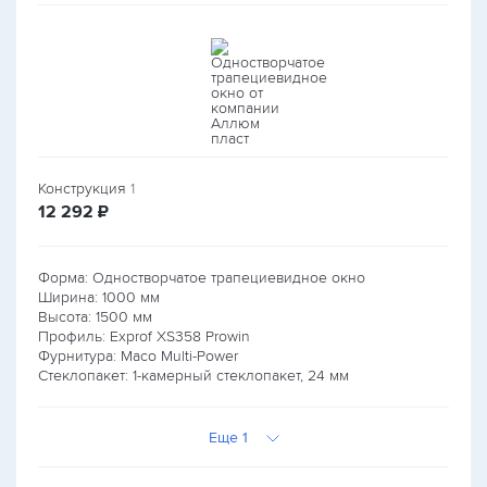
Конструкция
1
руб.
12 292
₽
Форма: Одностворчатое трапециевидное окно
Ширина:
1000
мм
Высота:
1500
мм
Профиль: Exprof XS358 Prowin
Фурнитура: Maco Multi-Power
Стеклопакет: 1-камерный стеклопакет, 24 мм
Еще 1