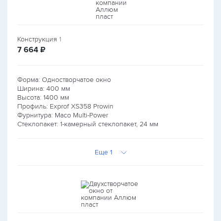
Конструкция
1
руб.
7 664
₽
Форма: Одностворчатое окно
Ширина:
400
мм
Высота:
1400
мм
Профиль: Exprof XS358 Prowin
Фурнитура: Maco Multi-Power
Стеклопакет: 1-камерный стеклопакет, 24 мм
Еще 1