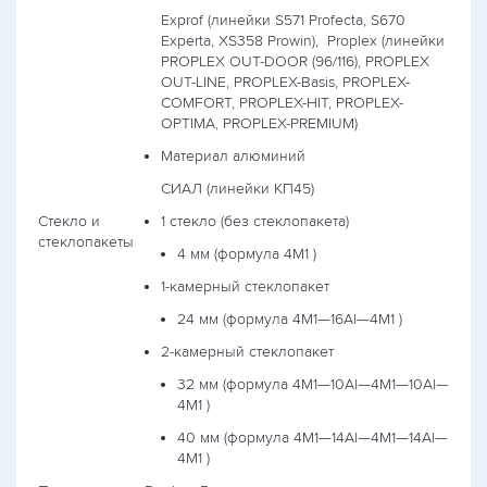
Exprof (линейки S571 Profecta, S670
Experta, XS358 Prowin),
Proplex (линейки
PROPLEX OUT-DOOR (96/116), PROPLEX
OUT-LINE, PROPLEX-Basis, PROPLEX-
COMFORT, PROPLEX-HIT, PROPLEX-
OPTIMA, PROPLEX-PREMIUM)
Материал алюминий
СИАЛ (линейки КП45)
Стекло и
1 стекло (без стеклопакета)
стеклопакеты
4 мм (формула
4М1
)
1-камерный стеклопакет
24 мм (формула
4М1—16Al—4М1
)
2-камерный стеклопакет
32 мм (формула
4М1—10Al—4М1—10Al—
4М1
)
40 мм (формула
4М1—14Al—4М1—14Al—
4М1
)