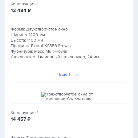
Конструкция
1
руб.
12 484
₽
Форма: Двухстворчатое окно
Ширина:
1400
мм
Высота:
1400
мм
Профиль: Exprof XS358 Prowin
Фурнитура: Maco Multi-Power
Стеклопакет: 1-камерный стеклопакет, 24 мм
Еще 1
Конструкция
1
руб.
14 457
₽
Форма: Трехстворчатое окно