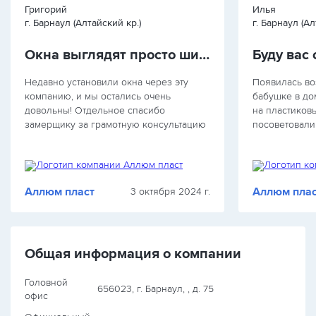
Григорий
Илья
г. Барнаул (Алтайский кр.)
г. Барнаул (Ал
Окна выглядят просто шикарно
Буду вас 
Недавно установили окна через эту
Появилась во
компанию, и мы остались очень
бабушке в до
довольны! Отдельное спасибо
на пластиков
замерщику за грамотную консультацию
посоветовали 
– помог выбрать подходящий вариант с
женщина и не
учетом нашего бюджета. Окна выглядят
надеялась чт
просто шикарно, ни сквозняков, ни…
здесь честны
Аллюм пласт
Аллюм плас
3 октября 2024 г.
Общая информация о компании
Головной
656023, г. Барнаул, , д. 75
офис