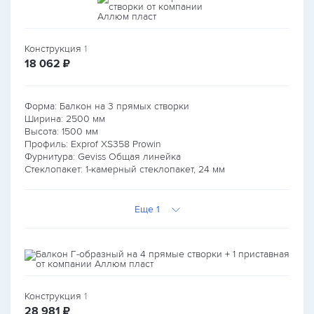
Конструкция
1
руб.
18 062
₽
Форма: Балкон на 3 прямых створки
Ширина:
2500
мм
Высота:
1500
мм
Профиль: Exprof XS358 Prowin
Фурнитура: Geviss Общая линейка
Стеклопакет: 1-камерный стеклопакет, 24 мм
Еще 1
Конструкция
1
руб.
28 981
₽