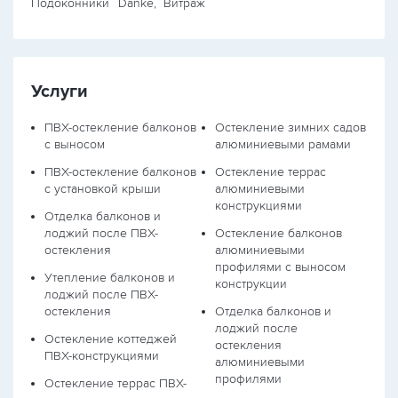
Подоконники
Danke, Витраж
Услуги
ПВХ-остекление балконов
Остекление зимних садов
с выносом
алюминиевыми рамами
ПВХ-остекление балконов
Остекление террас
с установкой крыши
алюминиевыми
конструкциями
Отделка балконов и
лоджий после ПВХ-
Остекление балконов
остекления
алюминиевыми
профилями с выносом
Утепление балконов и
конструкции
лоджий после ПВХ-
остекления
Отделка балконов и
лоджий после
Остекление коттеджей
остекления
ПВХ-конструкциями
алюминиевыми
профилями
Остекление террас ПВХ-