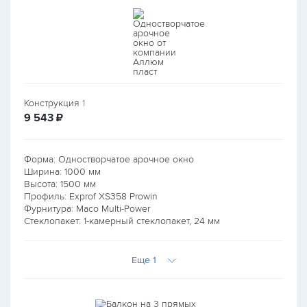
Конструкция
1
руб.
9 543
₽
Форма: Одностворчатое арочное окно
Ширина:
1000
мм
Высота:
1500
мм
Профиль: Exprof XS358 Prowin
Фурнитура: Maco Multi-Power
Стеклопакет: 1-камерный стеклопакет, 24 мм
Еще 1