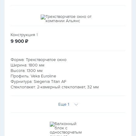
Конструкция
1
руб.
9 900
₽
Форма: Трехстворчатое окно
Ширина:
1800
мм
Высота:
1300
мм
Профиль: Veka Euroline
Фурнитура: Siegenia Titan AF
Стеклопакет: 2-камерный стеклопакет, 32 мм
Еще 1