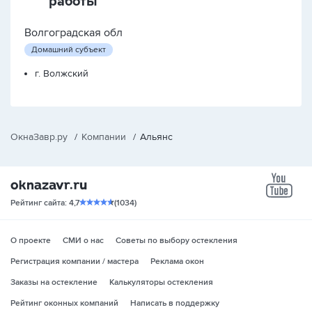
работы
Волгоградская обл
Домашний субъект
г. Волжский
ОкнаЗавр.ру
/
Компании
/
Альянс
yo
Рейтинг сайта: 4,7
(1034)
О проекте
СМИ о нас
Советы по выбору остекления
Регистрация компании / мастера
Реклама окон
Заказы на остекление
Калькуляторы остекления
Рейтинг оконных компаний
Написать в поддержку