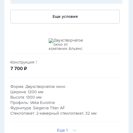
Еще условия
Конструкция
1
руб.
7 700
₽
Форма: Двухстворчатое окно
Ширина:
1200
мм
Высота:
1300
мм
Профиль: Veka Euroline
Фурнитура: Siegenia Titan AF
Стеклопакет: 2-камерный стеклопакет, 32 мм
Еще 1