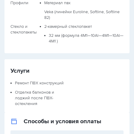
Профили
Материал пвх
Veka (линейки Euroline, Softline, Softline
82)
Стекло и
2-камерный стеклопакет
стеклопакеты
32 мм (формула
4М1—10Al—4М1—10Al—
4М1
)
Услуги
Ремонт ПВХ конструкций
Отделка балконов и
лоджий после ПВХ-
остекления
Способы и условия оплаты