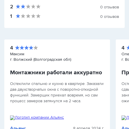
2
0
отзывов
1
0
отзывов
4
4
Максим
Оле
г. Волжский (Волгоградская обл)
г. 
Монтажники работали аккуратно
Остеклили спальню и кухню в квартире. Заказали
Ост
два двухстворчатых окна с поворотно-откидной
сдв
функцией. Замерщик приехал вовремя, но сам
зан
процесс замеров затянулся на 2 часа.
ожи
Монтажники работали аккуратно, но пришлось
спр
напоминать о вывозе мусора. В…
исп
Альянс
Ал
8 апреля 2024 г.