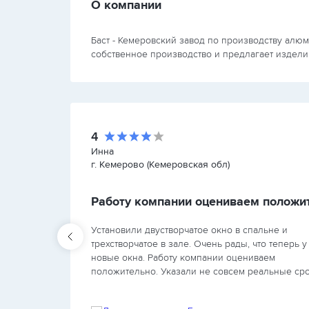
О компании
Баст - Кемеровский завод по производству алюм
собственное производство и предлагает издели
4
Инна
г. Кемерово (Кемеровская обл)
сих
Установили двустворчатое окно в спальне и
аст по
трехстворчатое в зале. Очень рады, что теперь у
новые окна. Работу компании оцениваем
месяца
положительно. Указали не совсем реальные сро
роче
Сначала ждали замерщика дольше оговоренног
времени, затем…