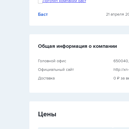
Баст
2025 г.
21 апреля 20
Общая информация о компании
Головной офис
650040, 
Официальный сайт
http://xn
Доставка
0 ₽ за в
Цены