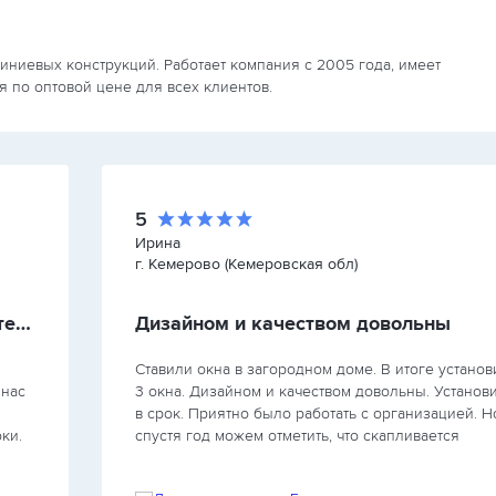
иниевых конструкций. Работает компания с 2005 года, имеет
я по оптовой цене для всех клиентов.
5
Ирина
г. Кемерово (Кемеровская обл)
Работу компании оцениваем положительно
Дизайном и качеством довольны
Ставили окна в загородном доме. В итоге устано
 нас
3 окна. Дизайном и качеством довольны. Установ
в срок. Приятно было работать с организацией. Н
ки.
спустя год можем отметить, что скапливается
о
конденсат, на подоконнике образуется вода,…