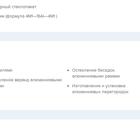
ерный стеклопакет
мм (формула
4М1—16Al—4М1
)
илями
Остекление беседок
алюминиевыми рамами
кление веранд алюминиевыми
ми
Изготовление и установка
алюминиевых перегородок