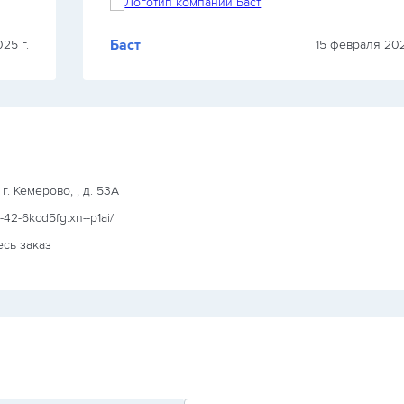
Баст
25 г.
15 февраля 202
г. Кемерово, , д. 53А
--42-6kcd5fg.xn--p1ai/
есь заказ