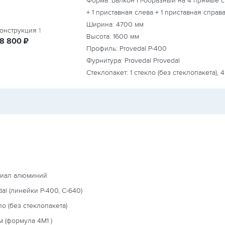
Форма: Балкон П-образный на 4 прямые с
+ 1 приставная слева + 1 приставная справ
Ширина:
4700
мм
онструкция
1
Высота:
1600
мм
руб.
18 800
₽
Профиль: Provedal P-400
Фурнитура: Provedal Provedal
Стеклопакет: 1 стекло (без стеклопакета), 
риал алюминий
dal (линейки P-400, С-640)
ло (без стеклопакета)
м (формула
4М1
)