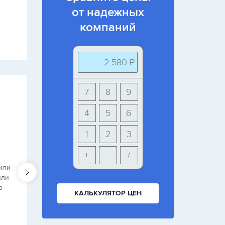
от надежных
компаний
2 580 ₽
7
8
9
5
Михаил
4
5
6
г. Кемерово (Кемеровская обл)
1
2
3
Спасибо большое
+
-
/
вили
Очень странно, что у таких классных ребят до сих
или
пор нет отзывов. Ну, буду первым. Пришел в Баст п
о
совету друга. Заказал здесь пластиковые окна.
КАЛЬКУЛЯТОР ЦЕН
Поставили нам их сразу, дали рассрочку на 2 меся
и реально сделали лучшую цену по городу. Короче
не…