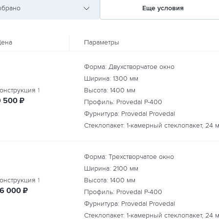
ыбрано
Еще условия
ена
Параметры
Форма: Двухстворчатое окно
Ширина:
1300
мм
онструкция
1
Высота:
1400
мм
руб.
9 500
₽
Профиль: Provedal P-400
Фурнитура: Provedal Provedal
Стеклопакет: 1-камерный стеклопакет, 24 
Форма: Трехстворчатое окно
Ширина:
2100
мм
онструкция
1
Высота:
1400
мм
руб.
16 000
₽
Профиль: Provedal P-400
Фурнитура: Provedal Provedal
Стеклопакет: 1-камерный стеклопакет, 24 