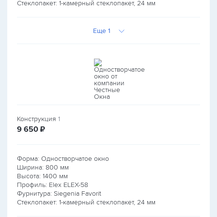
Стеклопакет: 1-камерный стеклопакет, 24 мм
Еще 1
Конструкция
1
руб.
9 650
₽
Форма: Одностворчатое окно
Ширина:
800
мм
Высота:
1400
мм
Профиль: Elex ELEX-58
Фурнитура: Siegenia Favorit
Стеклопакет: 1-камерный стеклопакет, 24 мм