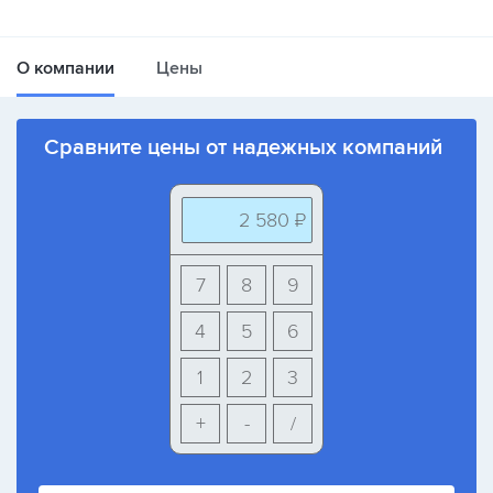
О компании
Цены
Сравните цены от надежных компаний
2 580 ₽
7
8
9
4
5
6
1
2
3
+
-
/