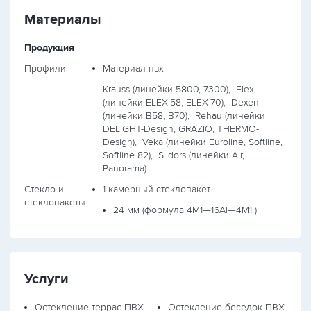
Материалы
Продукция
Профили
Материал пвх
Krauss (линейки 5800, 7300),
Elex
(линейки ELEX-58, ELEX-70),
Dexen
(линейки B58, B70),
Rehau (линейки
DELIGHT-Design, GRAZIO, THERMO-
Design),
Veka (линейки Euroline, Softline,
Softline 82),
Slidors (линейки Air,
Panorama)
Стекло и
1-камерный стеклопакет
стеклопакеты
24 мм (формула
4М1—16Al—4М1
)
Услуги
Остекление террас ПВХ-
Остекление беседок ПВХ-