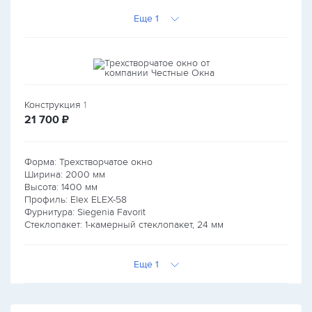
Еще 1
Конструкция
1
руб.
21 700
₽
Форма: Трехстворчатое окно
Ширина:
2000
мм
Высота:
1400
мм
Профиль: Elex ELEX-58
Фурнитура: Siegenia Favorit
Стеклопакет: 1-камерный стеклопакет, 24 мм
Еще 1