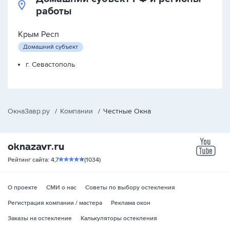
работы
Крым Респ
Домашний субъект
г. Севастополь
ОкнаЗавр.ру
/
Компании
/
Честные Окна
yo
Рейтинг сайта: 4,7
(1034)
О проекте
СМИ о нас
Советы по выбору остекления
Регистрация компании / мастера
Реклама окон
Заказы на остекление
Калькуляторы остекления