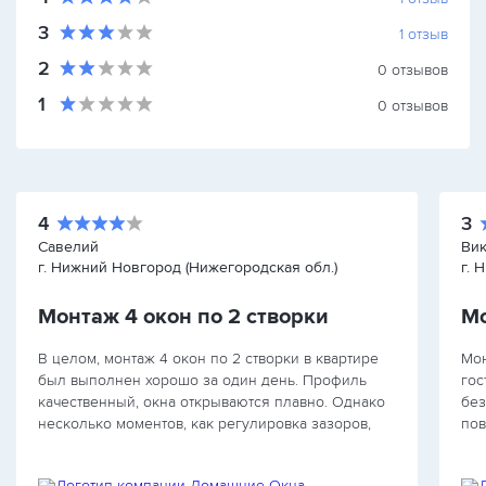
3
1
отзыв
2
0
отзывов
1
0
отзывов
4
3
Савелий
Ви
г. Нижний Новгород (Нижегородская обл.)
г. 
Монтаж 4 окон по 2 створки
В целом, монтаж 4 окон по 2 створки в квартире
Мон
был выполнен хорошо за один день. Профиль
гос
качественный, окна открываются плавно. Однако
без
несколько моментов, как регулировка зазоров,
пов
требовали повторной настройки. Компания быстро
и п
реагировала на…
сущ