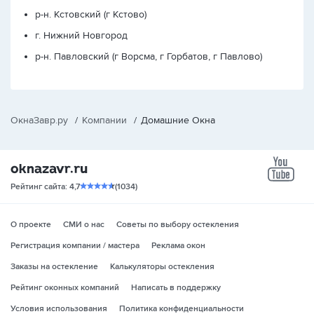
р-н. Кстовский (г Кстово)
г. Нижний Новгород
р-н. Павловский (г Ворсма, г Горбатов, г Павлово)
ОкнаЗавр.ру
/
Компании
/
Домашние Окна
yo
Рейтинг сайта: 4,7
(1034)
О проекте
СМИ о нас
Советы по выбору остекления
Регистрация компании / мастера
Реклама окон
Заказы на остекление
Калькуляторы остекления
Рейтинг оконных компаний
Написать в поддержку
Условия использования
Политика конфиденциальности