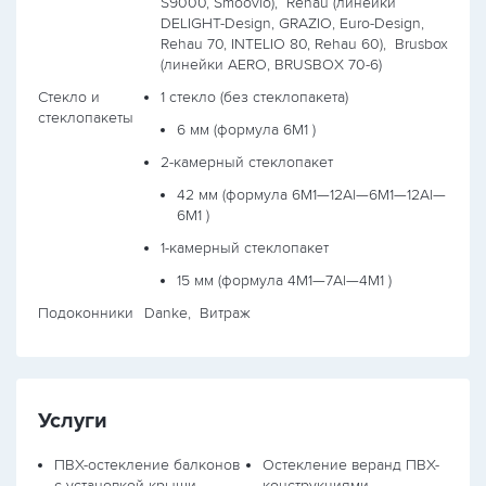
S9000, Smoovio),
Rehau (линейки
DELIGHT-Design, GRAZIO, Euro-Design,
Rehau 70, INTELIO 80, Rehau 60),
Brusbox
(линейки AERO, BRUSBOX 70-6)
Стекло и
1 стекло (без стеклопакета)
стеклопакеты
6 мм (формула
6М1
)
2-камерный стеклопакет
42 мм (формула
6М1—12Al—6М1—12Al—
6М1
)
1-камерный стеклопакет
15 мм (формула
4М1—7Al—4М1
)
Подоконники
Danke, Витраж
Услуги
ПВХ-остекление балконов
Остекление веранд ПВХ-
с установкой крыши
конструкциями