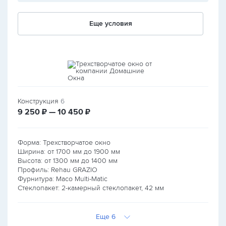
Еще условия
Конструкция
6
руб.
руб.
9 250
₽ — 10 450
₽
Форма: Трехстворчатое окно
Ширина: от
1700
мм до
1900
мм
Высота: от
1300
мм до
1400
мм
Профиль: Rehau GRAZIO
Фурнитура: Maco Multi-Matic
Стеклопакет: 2-камерный стеклопакет, 42 мм
Еще 6