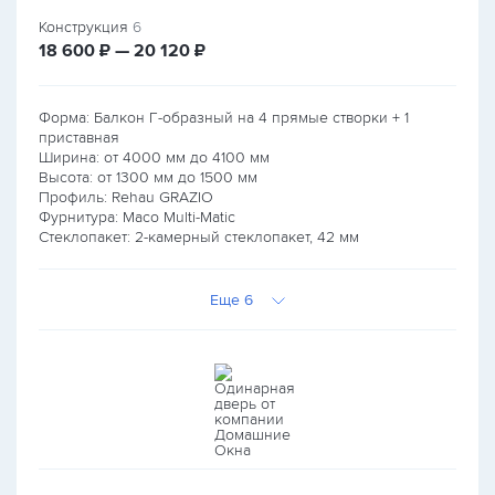
Конструкция
6
руб.
руб.
18 600
₽ — 20 120
₽
Форма: Балкон Г-образный на 4 прямые створки + 1
приставная
Ширина: от
4000
мм до
4100
мм
Высота: от
1300
мм до
1500
мм
Профиль: Rehau GRAZIO
Фурнитура: Maco Multi-Matic
Стеклопакет: 2-камерный стеклопакет, 42 мм
Еще 6