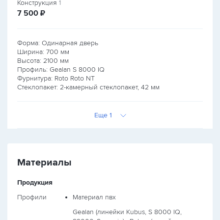
Конструкция
1
руб.
7 500
₽
Форма: Одинарная дверь
Ширина:
700
мм
Высота:
2100
мм
Профиль: Gealan S 8000 IQ
Фурнитура: Roto Roto NT
Стеклопакет: 2-камерный стеклопакет, 42 мм
Еще 1
Материалы
Продукция
Профили
Материал пвх
Gealan (линейки Kubus, S 8000 IQ,