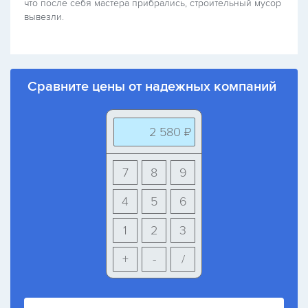
что после себя мастера прибрались, строительный мусор
вывезли.
Сравните цены от надежных компаний
2 580 ₽
7
8
9
4
5
6
1
2
3
+
-
/