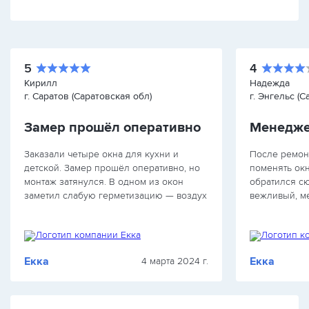
5
4
Кирилл
Надежда
г. Саратов (Саратовская обл)
г. Энгельс (С
Замер прошёл оперативно
Менедже
Заказали четыре окна для кухни и
После ремон
детской. Замер прошёл оперативно, но
поменять окн
монтаж затянулся. В одном из окон
обратился с
заметил слабую герметизацию — воздух
вежливый, ме
слегка проходит. Компания предложила
обещали мне
скидку, но хотелось бы изначально
недорого. За
получить качественную работу.
приступили у
что за…
Екка
Екка
4 марта 2024 г.