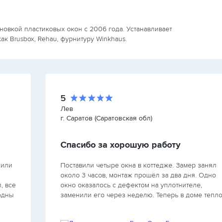
новкой пластиковых окон с 2006 года. Устанавливает
ак Brusbox, Rehau, фурнитуру Winkhaus.
5
Лев
г. Саратов (Саратовская обл)
Спасибо за хорошую работу
жили
Поставили четыре окна в коттедже. Замер занял
около 3 часов, монтаж прошёл за два дня. Одно
, все
окно оказалось с дефектом на уплотнителе,
одны
заменили его через неделю. Теперь в доме тепло
ачу…
уютно. Спасибо за хорошую работу.