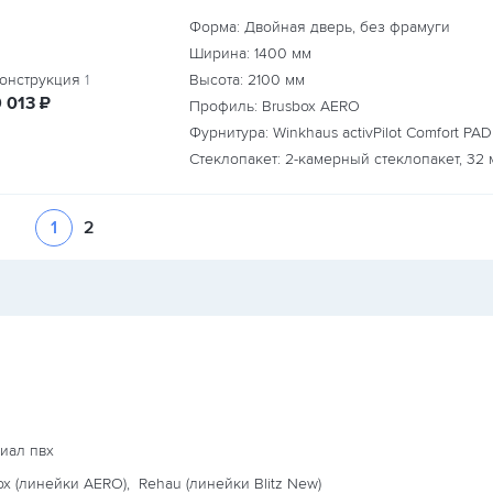
Форма: Двойная дверь, без фрамуги
Ширина:
1400
мм
онструкция
1
Высота:
2100
мм
руб.
9 013
₽
Профиль: Brusbox AERO
Фурнитура: Winkhaus activPilot Comfort PAD
Стеклопакет: 2-камерный стеклопакет, 32 
1
2
иал пвх
ox (линейки AERO),
Rehau (линейки Blitz New)