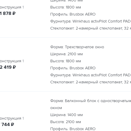
Ширина:
1400
мм
онструкция
1
Высота:
1800
мм
руб.
1 878
₽
Профиль: Brusbox AERO
Фурнитура: Winkhaus activPilot Comfort PAD
Стеклопакет: 2-камерный стеклопакет, 32 
Форма: Трехстворчатое окно
Ширина:
2100
мм
онструкция
1
Высота:
1800
мм
руб.
12 419
₽
Профиль: Brusbox AERO
Фурнитура: Winkhaus activPilot Comfort PAD
Стеклопакет: 2-камерный стеклопакет, 32 
Форма: Балконный блок с одностворчаты
окном
Ширина:
1400
мм
онструкция
1
Высота:
2100
мм
руб.
7 744
₽
Профиль: Brusbox AERO