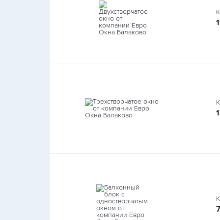
К
1
К
К