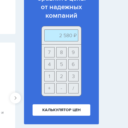
от надежных
компаний
2 580 ₽
7
8
9
4
Артур
4
5
6
г. Энгельс (Саратовская обл)
1
2
3
Спасибо менеджеру Александру
+
-
/
Спасибо менеджеру Александру, за то что проявил
терпение, выдержку, а также порекомендовал те
окна, которые действительно нам были нужны.
КАЛЬКУЛЯТОР ЦЕН
 и
Изначально хотел заказать обычные пластиковые
окна, но Александр уточнил куда будут выходить
окна, где…