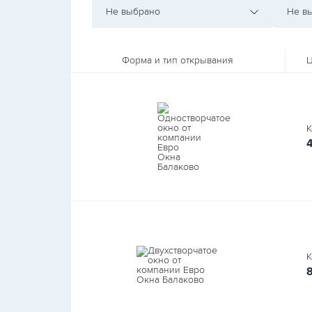
Не выбрано
Не в
Форма и тип открывания
Ц
К
К