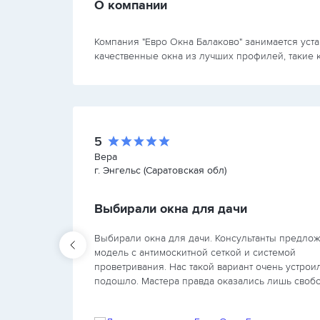
О компании
Компания "Евро Окна Балаково" занимается уста
качественные окна из лучших профилей, такие к
5
Вера
г. Энгельс (Саратовская обл)
Выбирали окна для дачи
Выбирали окна для дачи. Консультанты предло
асов.
модель с антимоскитной сеткой и системой
проветривания. Нас такой вариант очень устроил
ляция
подошло. Мастера правда оказались лишь своб
через пару дней, но и мы не могли раньше на д