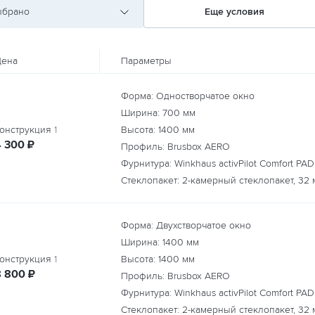
ыбрано
Еще условия
ена
Параметры
Форма: Одностворчатое окно
Ширина:
700
мм
онструкция
1
Высота:
1400
мм
руб.
4 300
₽
Профиль: Brusbox AERO
Фурнитура: Winkhaus activPilot Comfort PAD
Стеклопакет: 2-камерный стеклопакет, 32 
Форма: Двухстворчатое окно
Ширина:
1400
мм
онструкция
1
Высота:
1400
мм
руб.
8 800
₽
Профиль: Brusbox AERO
Фурнитура: Winkhaus activPilot Comfort PAD
Стеклопакет: 2-камерный стеклопакет, 32 