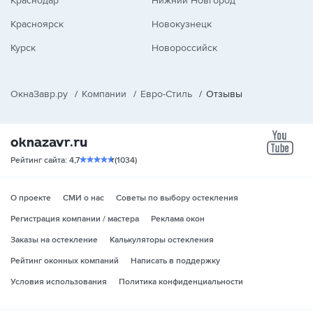
Краснодар
Нижний Новгород
Красноярск
Новокузнецк
Курск
Новороссийск
ОкнаЗавр.ру
/
Компании
/
Евро-Стиль
/
Отзывы
yo
Рейтинг сайта: 4,7
(1034)
О проекте
СМИ о нас
Советы по выбору остекления
Регистрация компании / мастера
Реклама окон
Заказы на остекление
Калькуляторы остекления
Рейтинг оконных компаний
Написать в поддержку
Условия использования
Политика конфиденциальности