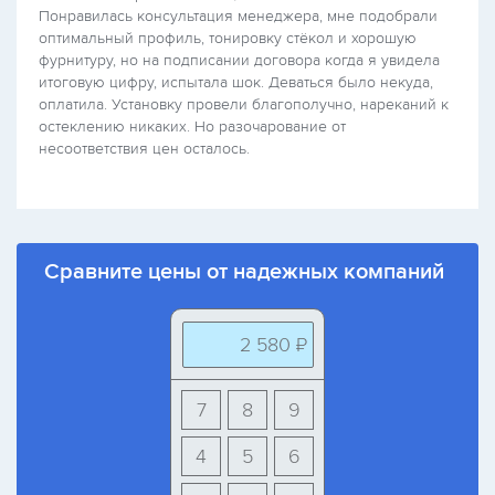
Понравилась консультация менеджера, мне подобрали
оптимальный профиль, тонировку стёкол и хорошую
фурнитуру, но на подписании договора когда я увидела
итоговую цифру, испытала шок. Деваться было некуда,
оплатила. Установку провели благополучно, нареканий к
остеклению никаких. Но разочарование от
несоответствия цен осталось.
Сравните цены от надежных компаний
2 580 ₽
7
8
9
4
5
6