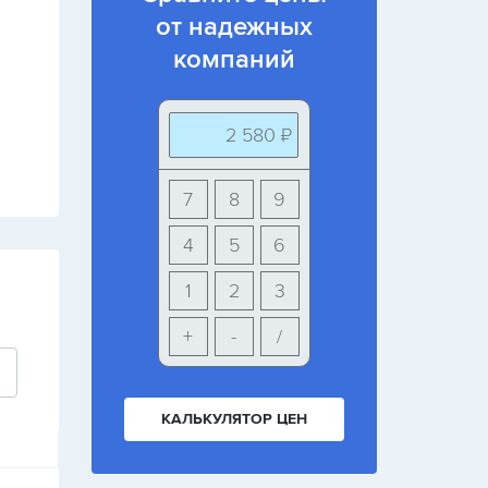
от надежных
компаний
2 580 ₽
7
8
9
4
5
6
1
2
3
+
-
/
КАЛЬКУЛЯТОР ЦЕН