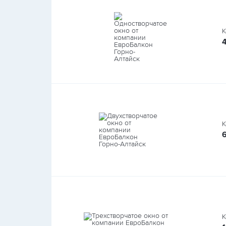
К
К
К