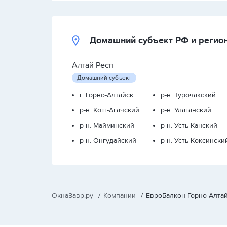
Домашний субъект РФ и регио
Алтай Респ
Домашний субъект
г. Горно-Алтайск
р-н. Турочакский
р-н. Кош-Агачский
р-н. Улаганский
р-н. Майминский
р-н. Усть-Канский
р-н. Онгудайский
р-н. Усть-Коксински
ОкнаЗавр.ру
/
Компании
/
ЕвроБалкон Горно-Алта