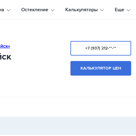
на
Остекление
Калькуляторы
Еще
+7 (937) 212-**-**
йск
КАЛЬКУЛЯТОР ЦЕН