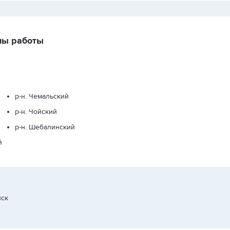
ны работы
р-н. Чемальский
р-н. Чойский
р-н. Шебалинский
й
йск