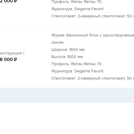
руб.
12 000
₽
Профиль: Rehau Rehau 70
Фурнитура: Siegenia Favorit
Стеклопакет: 2-камерный стеклопакет, 50
Форма: Балконный блок с одностворчаты
окном
Ширина:
1600
мм
онструкция
1
Высота:
1800
мм
руб.
18 000
₽
Профиль: Rehau Rehau 70
Фурнитура: Siegenia Favorit
Стеклопакет: 2-камерный стеклопакет, 50