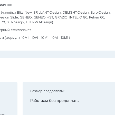
иал пвх
 (линейки Blitz New, BRILLANT-Design, DELIGHT-Design, Euro-Design,
Design Slide, GENEO, GENEO HST, GRAZIO, INTELIO 80, Rehau 60,
 70, SIB-Design, THERMO-Design)
ерный стеклопакет
мм (формула
10М1—10Al—10М1—10Al—10М1
)
Размер предоплаты:
Работаем без предоплаты