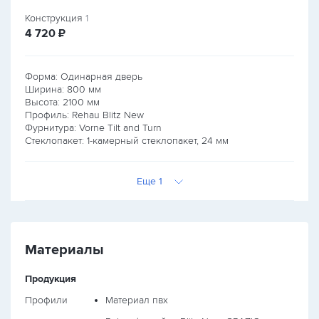
Конструкция
1
руб.
4 720
₽
Форма: Одинарная дверь
Ширина:
800
мм
Высота:
2100
мм
Профиль: Rehau Blitz New
Фурнитура: Vorne Tilt and Turn
Стеклопакет: 1-камерный стеклопакет, 24 мм
Еще 1
Материалы
Продукция
Профили
Материал пвх