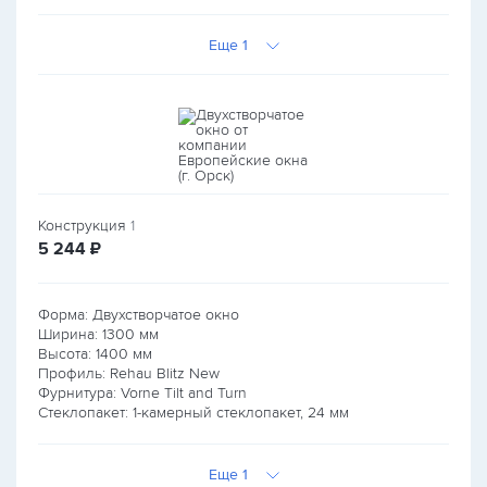
Еще 1
Конструкция
1
руб.
5 244
₽
Форма: Двухстворчатое окно
Ширина:
1300
мм
Высота:
1400
мм
Профиль: Rehau Blitz New
Фурнитура: Vorne Tilt and Turn
Стеклопакет: 1-камерный стеклопакет, 24 мм
Еще 1