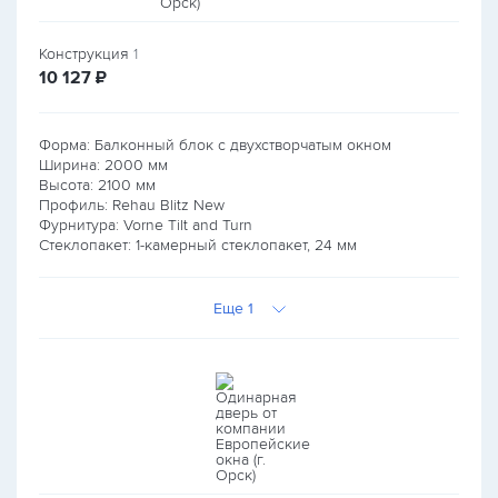
Конструкция
1
руб.
10 127
₽
Форма: Балконный блок с двухстворчатым окном
Ширина:
2000
мм
Высота:
2100
мм
Профиль: Rehau Blitz New
Фурнитура: Vorne Tilt and Turn
Стеклопакет: 1-камерный стеклопакет, 24 мм
Еще 1