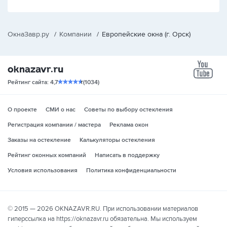
ОкнаЗавр.ру
/
Компании
/
Европейские окна (г. Орск)
yo
Рейтинг сайта: 4,7
(1034)
О проекте
СМИ о нас
Советы по выбору остекления
Регистрация компании / мастера
Реклама окон
Заказы на остекление
Калькуляторы остекления
Рейтинг оконных компаний
Написать в поддержку
Условия использования
Политика конфиденциальности
© 2015 — 2026 OKNAZAVR.RU. При использовании материалов
гиперссылка на https://oknazavr.ru обязательна. Мы используем