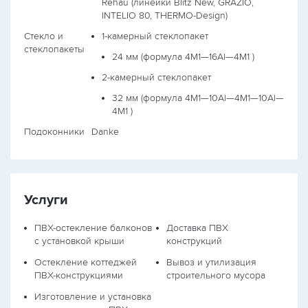
Rehau (линейки Blitz New, GRAZIO,
INTELIO 80, THERMO-Design)
Стекло и
1-камерный стеклопакет
стеклопакеты
24 мм (формула
4М1—16Al—4М1
)
2-камерный стеклопакет
32 мм (формула
4М1—10Al—4М1—10Al—
4М1
)
Подоконники
Danke
Услуги
ПВХ-остекление балконов
Доставка ПВХ
с установкой крыши
конструкций
Остекление коттеджей
Вывоз и утилизация
ПВХ-конструкциями
строительного мусора
Изготовление и установка