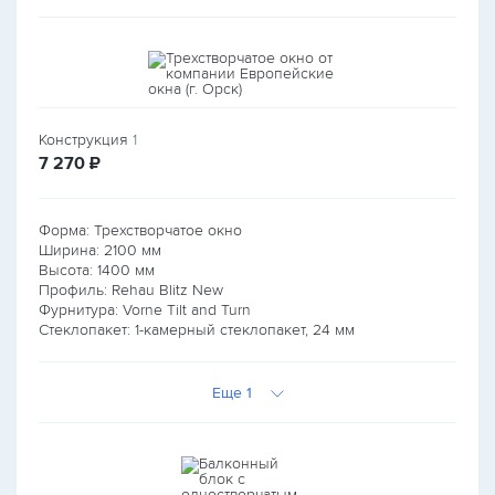
Конструкция
1
руб.
7 270
₽
Форма: Трехстворчатое окно
Ширина:
2100
мм
Высота:
1400
мм
Профиль: Rehau Blitz New
Фурнитура: Vorne Tilt and Turn
Стеклопакет: 1-камерный стеклопакет, 24 мм
Еще 1