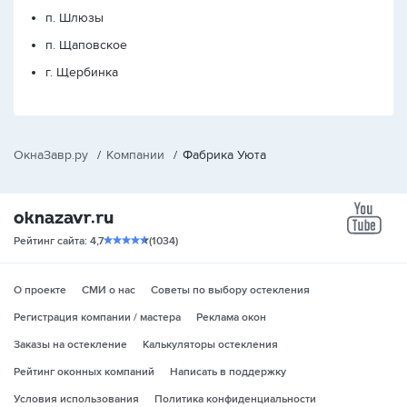
п. Шлюзы
п. Щаповское
г. Щербинка
ОкнаЗавр.ру
/
Компании
/
Фабрика Уюта
yo
Рейтинг сайта: 4,7
(1034)
О проекте
СМИ о нас
Советы по выбору остекления
Регистрация компании / мастера
Реклама окон
Заказы на остекление
Калькуляторы остекления
Рейтинг оконных компаний
Написать в поддержку
Условия использования
Политика конфиденциальности