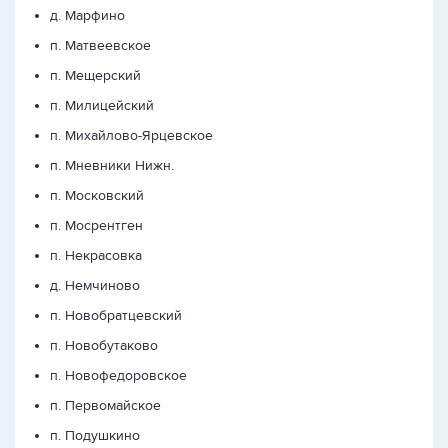
д. Марфино
п. Матвеевское
п. Мещерский
п. Милицейский
п. Михайлово-Ярцевское
п. Мневники Нижн.
п. Московский
п. Мосрентген
п. Некрасовка
д. Немчиново
п. Новобратцевский
п. Новобутаково
п. Новофедоровское
п. Первомайское
п. Подушкино