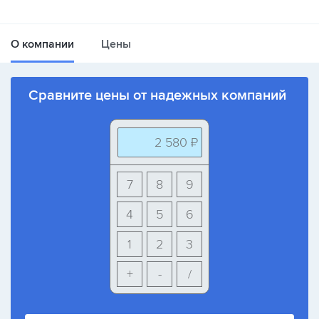
О компании
Цены
Сравните цены от надежных компаний
2 580 ₽
7
8
9
4
5
6
1
2
3
+
-
/