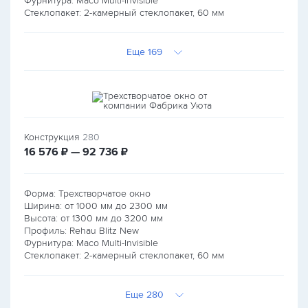
Фурнитура: Maco Multi-Invisible
Стеклопакет: 2-камерный стеклопакет, 60 мм
Еще 169
Конструкция
280
руб.
руб.
16 576
₽ — 92 736
₽
Форма: Трехстворчатое окно
Ширина: от
1000
мм до
2300
мм
Высота: от
1300
мм до
3200
мм
Профиль: Rehau Blitz New
Фурнитура: Maco Multi-Invisible
Стеклопакет: 2-камерный стеклопакет, 60 мм
Еще 280