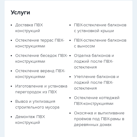
Услуги
Доставка ПВХ
ПВХ-остекление балконов
конструкций
с установкой крыши
Остекление террас ПВХ-
ПВХ-остекление балконов
конструкциями
с выносом
Остекление беседок ПВХ-
Отделка балконов и
конструкциями
лоджий после ПВХ-
остекления
Остекление веранд ПВХ-
конструкциями
Утепление балконов и
лоджий после ПВХ-
Изготовление и установка
остекления
перегородок из ПВХ
Остекление коттеджей
Вывоз и утилизация
ПВХ-конструкциями
строительного мусора
Окосячка и выпиливание
Демонтаж ПВХ
проёмов под ПВХ-рамы в
конструкций
деревянных домах