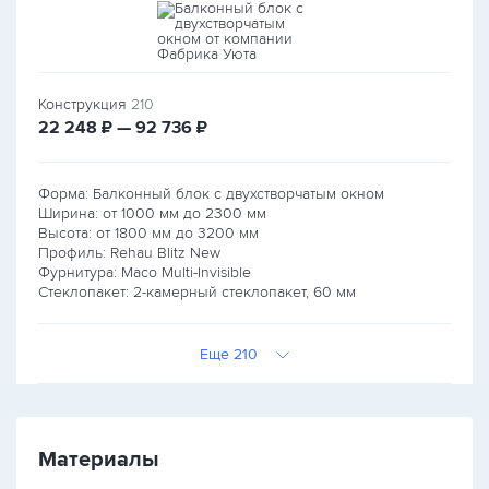
Конструкция
210
руб.
руб.
22 248
₽ — 92 736
₽
Форма: Балконный блок с двухстворчатым окном
Ширина: от
1000
мм до
2300
мм
Высота: от
1800
мм до
3200
мм
Профиль: Rehau Blitz New
Фурнитура: Maco Multi-Invisible
Стеклопакет: 2-камерный стеклопакет, 60 мм
Еще 210
Материалы