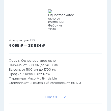
Конструкция
130
руб.
руб.
4 095
₽ — 38 984
₽
Форма: Одностворчатое окно
Ширина: от
500
мм до
1400
мм
Высота: от
500
мм до
1700
мм
Профиль: Rehau Blitz New
Фурнитура: Maco Multi-Invisible
Стеклопакет: 2-камерный стеклопакет, 60 мм
Еще 130