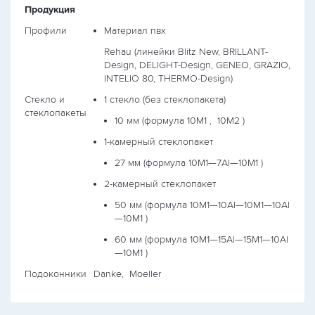
Продукция
Профили
Материал пвх
Rehau (линейки Blitz New, BRILLANT-
Design, DELIGHT-Design, GENEO, GRAZIO,
INTELIO 80, THERMO-Design)
Стекло и
1 стекло (без стеклопакета)
стеклопакеты
10 мм (формула
10М1 ,
10М2
)
1-камерный стеклопакет
27 мм (формула
10М1—7Al—10М1
)
2-камерный стеклопакет
50 мм (формула
10М1—10Al—10М1—10Al
—10М1
)
60 мм (формула
10М1—15Al—15М1—10Al
—10М1
)
Подоконники
Danke, Moeller