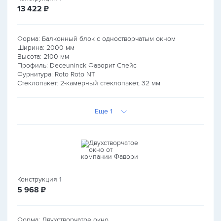
руб.
13 422
₽
Форма: Балконный блок с одностворчатым окном
Ширина:
2000
мм
Высота:
2100
мм
Профиль: Deceuninck Фаворит Спейс
Фурнитура: Roto Roto NT
Стеклопакет: 2-камерный стеклопакет, 32 мм
Еще 1
Конструкция
1
руб.
5 968
₽
Форма: Двухстворчатое окно