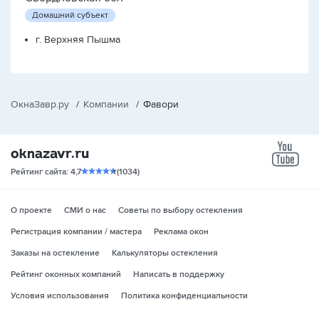
Домашний субъект
г. Верхняя Пышма
ОкнаЗавр.ру
/
Компании
/
Фавори
yo
Рейтинг сайта: 4,7
(1034)
О проекте
СМИ о нас
Советы по выбору остекления
Регистрация компании / мастера
Реклама окон
Заказы на остекление
Калькуляторы остекления
Рейтинг оконных компаний
Написать в поддержку
Условия использования
Политика конфиденциальности