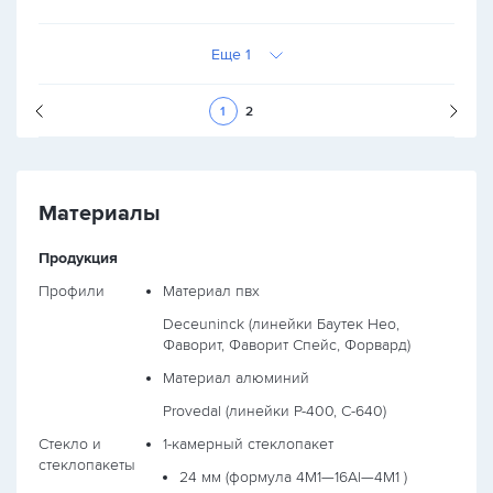
Еще 1
Следующая стран
1
2
Материалы
Продукция
Профили
Материал пвх
Deceuninck (линейки Баутек Нео,
Фаворит, Фаворит Спейс, Форвард)
Материал алюминий
Provedal (линейки P-400, С-640)
Стекло и
1-камерный стеклопакет
стеклопакеты
24 мм (формула
4М1—16Al—4М1
)