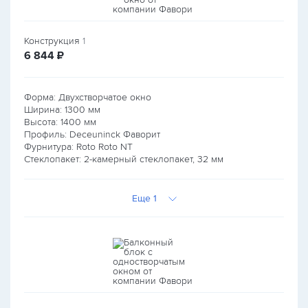
Конструкция
1
руб.
6 844
₽
Форма: Двухстворчатое окно
Ширина:
1300
мм
Высота:
1400
мм
Профиль: Deceuninck Фаворит
Фурнитура: Roto Roto NT
Стеклопакет: 2-камерный стеклопакет, 32 мм
Еще 1