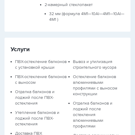
2-камерный стеклопакет
32 мм (формула
4М1—10Al—4М1—10Al—
4М1
)
Услуги
ПВХ-остекление балконов
Вывоз и утилизация
с установкой крыши
строительного мусора
ПВХ-остекление балконов
Остекление балконов
с выносом
алюминиевыми
профилями с выносом
Отделка балконов и
конструкции
лоджий после ПВХ-
остекления
Отделка балконов и
лоджий после
Утепление балконов и
остекления
лоджий после ПВХ-
алюминиевыми
остекления
профилями
Доставка ПВХ