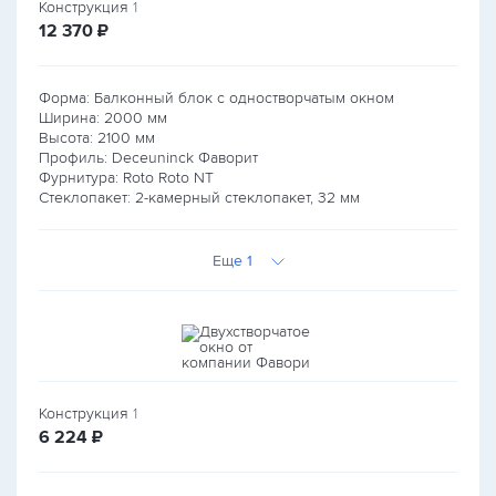
Конструкция
1
руб.
12 370
₽
Форма: Балконный блок с одностворчатым окном
Ширина:
2000
мм
Высота:
2100
мм
Профиль: Deceuninck Фаворит
Фурнитура: Roto Roto NT
Стеклопакет: 2-камерный стеклопакет, 32 мм
Еще 1
Конструкция
1
руб.
6 224
₽