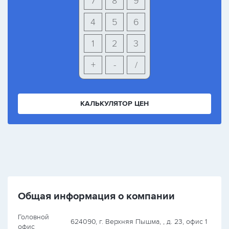
7
8
9
4
5
6
1
2
3
+
-
/
КАЛЬКУЛЯТОР ЦЕН
Общая информация о компании
Головной
624090, г. Верхняя Пышма, , д. 23, офис 1
офис