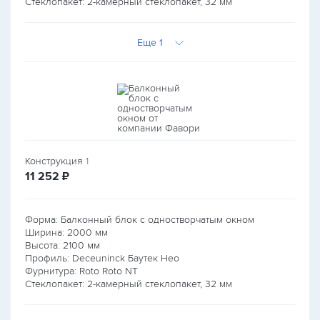
Стеклопакет: 2-камерный стеклопакет, 32 мм
Еще 1
Конструкция
1
руб.
11 252
₽
Форма: Балконный блок с одностворчатым окном
Ширина:
2000
мм
Высота:
2100
мм
Профиль: Deceuninck Баутек Нео
Фурнитура: Roto Roto NT
Стеклопакет: 2-камерный стеклопакет, 32 мм