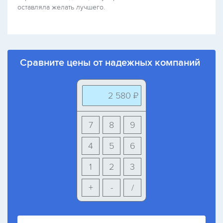
оставляла желать лучшего.
Сравните цены от надежных компаний
2 580 ₽
7
8
9
4
5
6
1
2
3
+
-
/