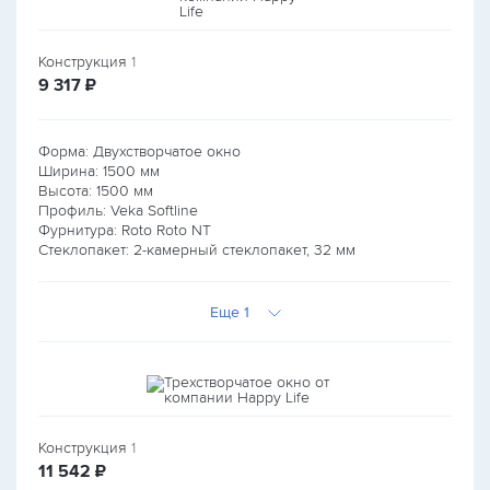
Конструкция
1
руб.
9 317
₽
Форма: Двухстворчатое окно
Ширина:
1500
мм
Высота:
1500
мм
Профиль: Veka Softline
Фурнитура: Roto Roto NT
Стеклопакет: 2-камерный стеклопакет, 32 мм
Еще 1
Конструкция
1
руб.
11 542
₽