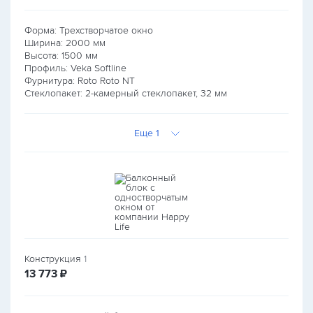
Форма: Трехстворчатое окно
Ширина:
2000
мм
Высота:
1500
мм
Профиль: Veka Softline
Фурнитура: Roto Roto NT
Стеклопакет: 2-камерный стеклопакет, 32 мм
Еще 1
Конструкция
1
руб.
13 773
₽