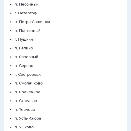
п. Песочный
г. Петергоф
п. Петро-Славянка
п. Понтонный
г. Пушкин
п. Репино
п. Саперный
п. Серово
г. Сестрорецк
п. Смолячково
п. Солнечное
п. Стрельна
п. Тярлево
п. Усть-Ижора
п. Ушково