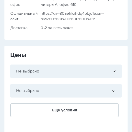
офис
литера А, офис 610
Официальный
https://xn--80aehlcihdq4bbjd1e.xn--
сайт
p1ai/%D1%81%D0%BF%D0%B1/
Доставка
0 ₽ за весь заказ
Цены
Не выбрано
Не выбрано
Еще условия