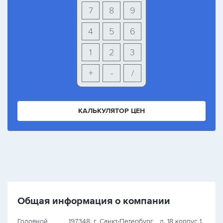
7
8
9
4
5
6
1
2
3
+
-
/
КАЛЬКУЛЯТОР ЦЕН
Общая информация о компании
Головной
197348, г. Санкт-Петербург, , д. 18 корпус 1