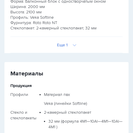
Форма: Балконный блок с одностворчатым окном
Ширина:
2000
мм
Высота:
2100
мм
Профиль: Veka Softline
Фурнитура: Roto Roto NT
Стеклопакет: 2-камерный стеклопакет, 32 мм
Еще 1
Материалы
Продукция
Профили
Материал пвх
Veka (линейки Softline)
Стекло и
2-камерный стеклопакет
стеклопакеты
32 мм (формула
4М1—10Al—4М1—10Al—
4М1
)