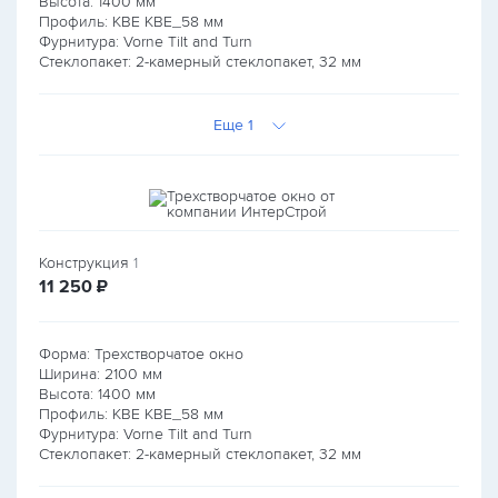
Высота:
1400
мм
Профиль: KBE КВЕ_58 мм
Фурнитура: Vorne Tilt and Turn
Стеклопакет: 2-камерный стеклопакет, 32 мм
Еще 1
Конструкция
1
руб.
11 250
₽
Форма: Трехстворчатое окно
Ширина:
2100
мм
Высота:
1400
мм
Профиль: KBE КВЕ_58 мм
Фурнитура: Vorne Tilt and Turn
Стеклопакет: 2-камерный стеклопакет, 32 мм