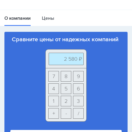
О компании
Цены
Сравните цены от надежных компаний
2 580 ₽
7
8
9
4
5
6
1
2
3
+
-
/