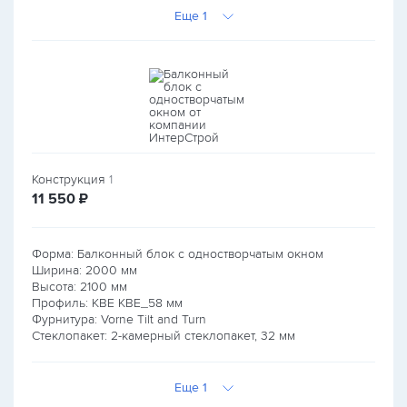
Еще 1
Конструкция
1
руб.
11 550
₽
Форма: Балконный блок с одностворчатым окном
Ширина:
2000
мм
Высота:
2100
мм
Профиль: KBE КВЕ_58 мм
Фурнитура: Vorne Tilt and Turn
Стеклопакет: 2-камерный стеклопакет, 32 мм
Еще 1