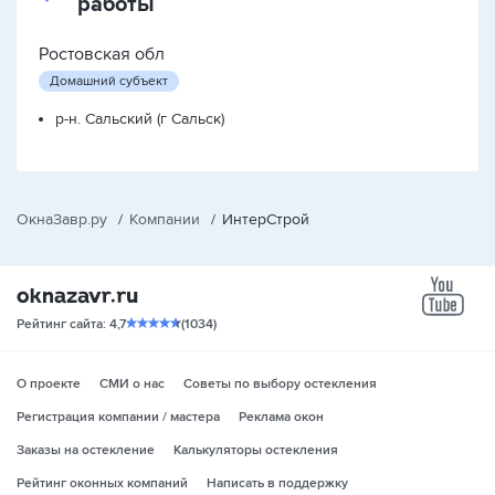
работы
Ростовская обл
Домашний субъект
р-н. Сальский (г Сальск)
ОкнаЗавр.ру
/
Компании
/
ИнтерСтрой
yo
Рейтинг сайта: 4,7
(1034)
О проекте
СМИ о нас
Советы по выбору остекления
Регистрация компании / мастера
Реклама окон
Заказы на остекление
Калькуляторы остекления
Рейтинг оконных компаний
Написать в поддержку