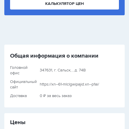
КАЛЬКУЛЯТОР ЦЕН
Общая информация о компании
Головной
347631, г. Сальск, , д. 74В
офис
Официальный
https://xn--61-mlclgwipajid.xn--p1ai/
сайт
Доставка
0 ₽ за весь заказ
Цены