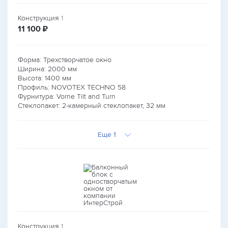
Конструкция
1
руб.
11 100
₽
Форма: Трехстворчатое окно
Ширина:
2000
мм
Высота:
1400
мм
Профиль: NOVOTEX TECHNO 58
Фурнитура: Vorne Tilt and Turn
Стеклопакет: 2-камерный стеклопакет, 32 мм
Еще 1
Конструкция
1