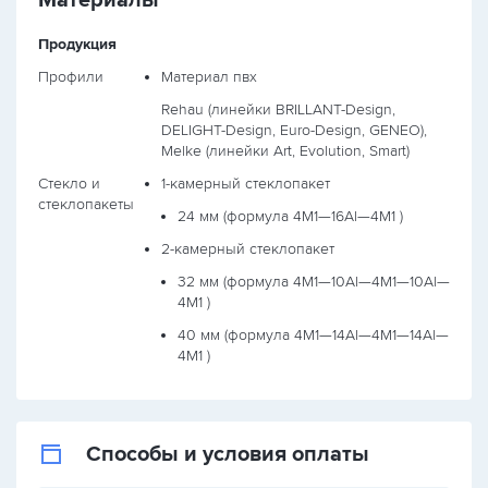
Материалы
Продукция
Профили
Материал пвх
Rehau (линейки BRILLANT-Design,
DELIGHT-Design, Euro-Design, GENEO),
Melke (линейки Art, Evolution, Smart)
Стекло и
1-камерный стеклопакет
стеклопакеты
24 мм (формула
4М1—16Al—4М1
)
2-камерный стеклопакет
32 мм (формула
4М1—10Al—4М1—10Al—
4М1
)
40 мм (формула
4М1—14Al—4М1—14Al—
4М1
)
Способы и условия оплаты