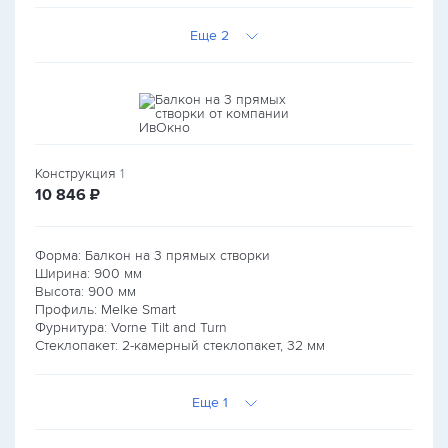
Еще 2
Конструкция
1
руб.
10 846
₽
Форма: Балкон на 3 прямых створки
Ширина:
900
мм
Высота:
900
мм
Профиль: Melke Smart
Фурнитура: Vorne Tilt and Turn
Стеклопакет: 2-камерный стеклопакет, 32 мм
Еще 1