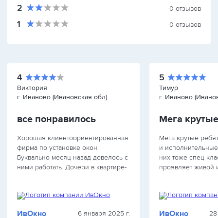
2
0
отзывов
1
0
отзывов
4
5
Виктория
Тимур
г. Иваново (Ивановская обл)
г. Иваново (Ивано
все понравилось
Мега крутые
Хорошая клиентоориентированная
Мега крутые ребя
фирма по установке окон.
и исполнительные
Буквально месяц назад довелось с
них тоже спец кла
ними работать. Дочери в квартире-
проявляет живой 
новостройке нужно было
объекту, включает
полностью остеклить и утеплить
предлагает свои в
балкон. Очень понравилась
стилю окон. Меня
консультация менеджера.
этих сотрудников 
ИвОкно
ИвОкно
6 января 2025 г.
28
Девушка…