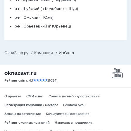
р-н. Шуйский (п Колобово, г Шуя)
р-н. Южский (г Южа)
р-н. Юрьевецкий (г Юрьевец)
ОкнаЗавр.ру
/
Компании
/
ИвОкно
yo
Рейтинг сайта: 4,7
(1034)
О проекте
СМИ о нас
Советы по выбору остекления
Регистрация компании / мастера
Реклама окон
Заказы на остекление
Калькуляторы остекления
Рейтинг оконных компаний
Написать в поддержку