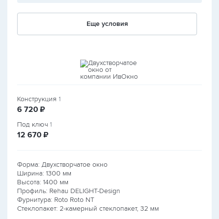
Еще условия
Конструкция
1
руб.
6 720
₽
Под ключ
1
руб.
12 670
₽
Форма: Двухстворчатое окно
Ширина:
1300
мм
Высота:
1400
мм
Профиль: Rehau DELIGHT-Design
Фурнитура: Roto Roto NT
Стеклопакет: 2-камерный стеклопакет, 32 мм