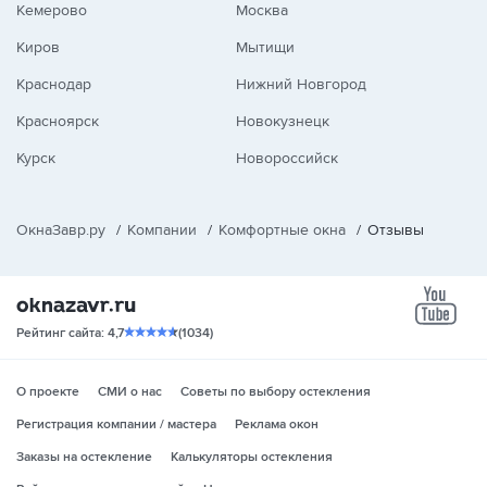
Кемерово
Москва
Киров
Мытищи
Краснодар
Нижний Новгород
Красноярск
Новокузнецк
Курск
Новороссийск
ОкнаЗавр.ру
/
Компании
/
Комфортные окна
/
Отзывы
yo
Рейтинг сайта: 4,7
(1034)
О проекте
СМИ о нас
Советы по выбору остекления
Регистрация компании / мастера
Реклама окон
Заказы на остекление
Калькуляторы остекления