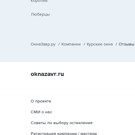
Королев
Люберцы
ОкнаЗавр.ру
/
Компании
/
Курские окна
/
Отзывы
О проекте
СМИ о нас
Советы по выбору остекления
Регистрация компании / мастера