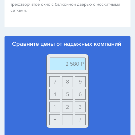
трехстворчатое окно с балконной дверью с москитными
сетками.
Сравните цены от надежных компаний
2 580 ₽
7
8
9
4
5
6
1
2
3
+
-
/