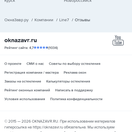
Курск
Новороссийск
ОкнаЗавр.ру
/
Компании
/
Line7
/
Отзывы
yo
Рейтинг сайта: 4,7
(1034)
О проекте
СМИ о нас
Советы по выбору остекления
Регистрация компании / мастера
Реклама окон
Заказы на остекление
Калькуляторы остекления
Рейтинг оконных компаний
Написать в поддержку
Условия использования
Политика конфиденциальности
© 2015 — 2026 OKNAZAVR.RU. При использовании материалов
гиперссылка на https://oknazavr.ru обязательна. Мы используем