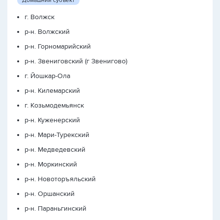
Домашний субъект
г. Волжск
р-н. Волжский
р-н. Горномарийский
р-н. Звениговский (г Звенигово)
г. Йошкар-Ола
р-н. Килемарский
г. Козьмодемьянск
р-н. Куженерский
р-н. Мари-Турекский
р-н. Медведевский
р-н. Моркинский
р-н. Новоторъяльский
р-н. Оршанский
р-н. Параньгинский