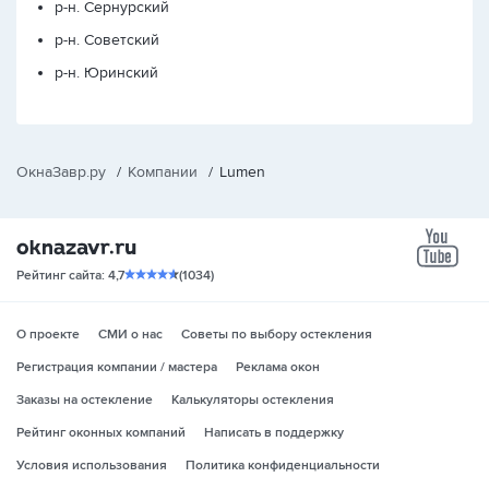
р-н. Сернурский
р-н. Советский
р-н. Юринский
ОкнаЗавр.ру
/
Компании
/
Lumen
yo
Рейтинг сайта: 4,7
(1034)
О проекте
СМИ о нас
Советы по выбору остекления
Регистрация компании / мастера
Реклама окон
Заказы на остекление
Калькуляторы остекления
Рейтинг оконных компаний
Написать в поддержку
Условия использования
Политика конфиденциальности