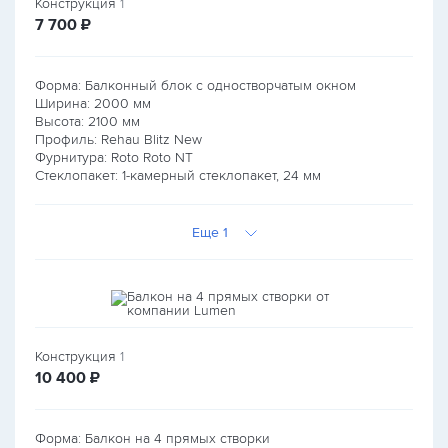
Конструкция
1
руб.
7 700
₽
Форма: Балконный блок с одностворчатым окном
Ширина:
2000
мм
Высота:
2100
мм
Профиль: Rehau Blitz New
Фурнитура: Roto Roto NT
Стеклопакет: 1-камерный стеклопакет, 24 мм
Еще 1
Конструкция
1
руб.
10 400
₽
Форма: Балкон на 4 прямых створки