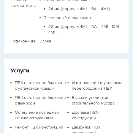
стеклопакеты
24 мм (формула
4М1—16Al—4М1
)
2-камерный стеклопакет
32 мм (формула
4М1—10Al—4М1—10Al—
4М1
)
Подоконники
Danke
Услуги
ПВХ-остекление балконов
Изготовление и установка
с установкой крыши
перегородок из ПВХ
ПВХ-остекление балконов
Вывоз и утилизация
с выносом
строительного мусора
Остекление коттеджей
Доставка ПВХ
ПВХ-конструкциями
конструкций
Ремонт ПВХ конструкций
Демонтаж ПВХ
конструкций