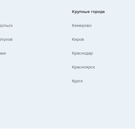
Крупные города
дольск
Кемерово
рпухов
Киров
мки
Краснодар
Красноярск
Курск