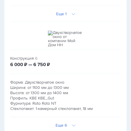
Еще 1
Конструкция
6
руб.
руб.
6 000
₽ — 6 750
₽
Форма: Двухстворчатое окно
Ширина: от
1100
мм до
1300
мм
Высота: от
1300
мм до
1400
мм
Профиль: KBE KBE_Gut
Фурнитура: Roto Roto NT
Стеклопакет: 1-камерный стеклопакет, 18 мм
Еще 6