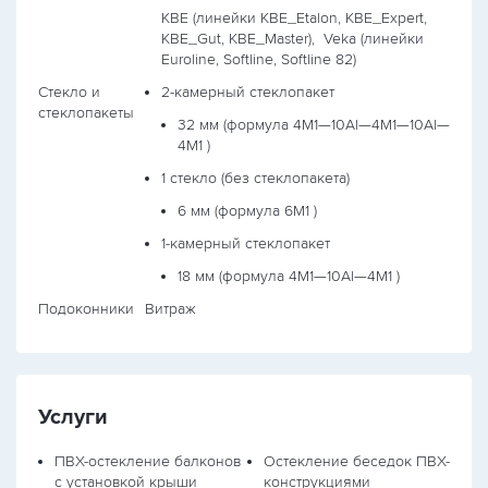
KBE (линейки KBE_Etalon, KBE_Expert,
KBE_Gut, KBE_Master),
Veka (линейки
Euroline, Softline, Softline 82)
Стекло и
2-камерный стеклопакет
стеклопакеты
32 мм (формула
4М1—10Al—4М1—10Al—
4М1
)
1 стекло (без стеклопакета)
6 мм (формула
6М1
)
1-камерный стеклопакет
18 мм (формула
4М1—10Al—4М1
)
Подоконники
Витраж
Услуги
ПВХ-остекление балконов
Остекление беседок ПВХ-
с установкой крыши
конструкциями