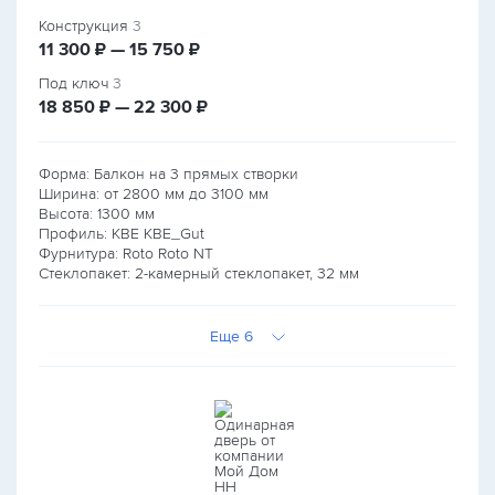
Конструкция
3
руб.
руб.
11 300
₽ — 15 750
₽
Под ключ
3
руб.
руб.
18 850
₽ — 22 300
₽
Форма: Балкон на 3 прямых створки
Ширина: от
2800
мм до
3100
мм
Высота:
1300
мм
Профиль: KBE KBE_Gut
Фурнитура: Roto Roto NT
Стеклопакет: 2-камерный стеклопакет, 32 мм
Еще 6