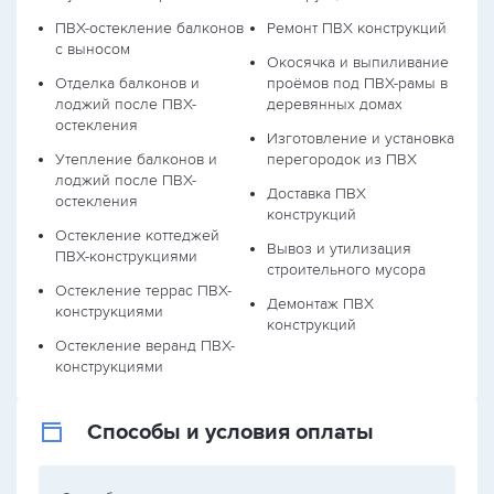
ПВХ-остекление балконов
Ремонт ПВХ конструкций
с выносом
Окосячка и выпиливание
Отделка балконов и
проёмов под ПВХ-рамы в
лоджий после ПВХ-
деревянных домах
остекления
Изготовление и установка
Утепление балконов и
перегородок из ПВХ
лоджий после ПВХ-
Доставка ПВХ
остекления
конструкций
Остекление коттеджей
Вывоз и утилизация
ПВХ-конструкциями
строительного мусора
Остекление террас ПВХ-
Демонтаж ПВХ
конструкциями
конструкций
Остекление веранд ПВХ-
конструкциями
Способы и условия оплаты