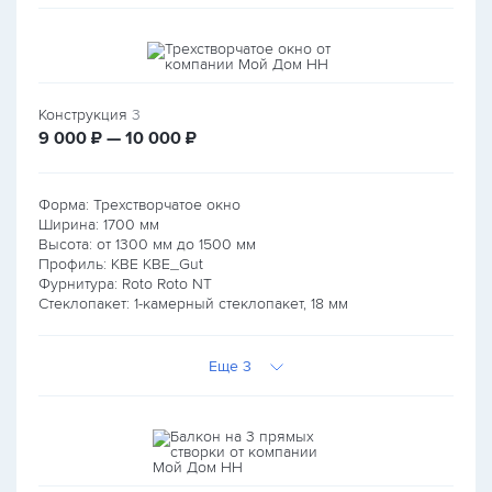
Конструкция
3
руб.
руб.
9 000
₽ — 10 000
₽
Форма: Трехстворчатое окно
Ширина:
1700
мм
Высота: от
1300
мм до
1500
мм
Профиль: KBE KBE_Gut
Фурнитура: Roto Roto NT
Стеклопакет: 1-камерный стеклопакет, 18 мм
Еще 3