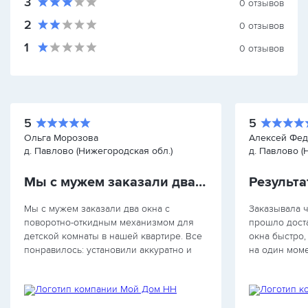
3
0
отзывов
2
0
отзывов
1
0
отзывов
5
5
Ольга Морозова
Алексей Фе
д. Павлово (Нижегородская обл.)
д. Павлово (
Мы с мужем заказали два окна
Результа
Мы с мужем заказали два окна с
Заказывала ч
поворотно-откидным механизмом для
прошло доста
детской комнаты в нашей квартире. Все
окна быстро,
понравилось: установили аккуратно и
на один моме
быстро. Однако небольшая задержка с
одном окне 
доставкой немного расстроила. Но как
аккуратно. М
только окна приехали, монтаж был…
исправлено. 