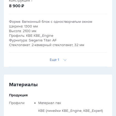
Конструкция
1
руб.
8 900
₽
Форма: Балконный блок с одностворчатым окном
Ширина:
1300
мм
Высота:
2100
мм
Профиль: KBE KBE_Engine
Фурнитура: Siegenia Titan AF
Стеклопакет: 2-камерный стеклопакет, 32 мм
Еще 1
Материалы
Продукция
Профили
Материал пвх
KBE (линейки KBE_Engine, KBE_Expert)