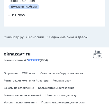
Псковская обл
Домашний субъект
г. Псков
ОкнаЗавр.ру
/
Компании
/
Надежные окна и двери
yo
Рейтинг сайта: 4,7
(1034)
О проекте
СМИ о нас
Советы по выбору остекления
Регистрация компании / мастера
Реклама окон
Заказы на остекление
Калькуляторы остекления
Рейтинг оконных компаний
Написать в поддержку
Условия использования
Политика конфиденциальности