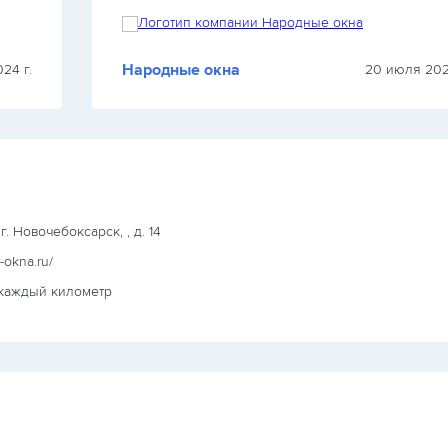
Народные окна
24 г.
20 июля 202
г. Новочебоксарск, , д. 14
r-okna.ru/
 каждый километр