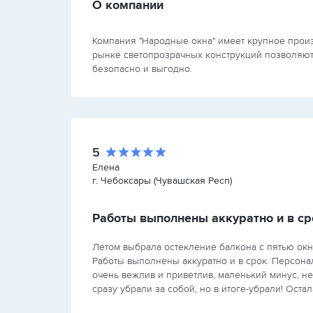
О компании
Компания "Народные окна" имеет крупное произ
рынке светопрозрачных конструкций позволяют н
безопасно и выгодно.
5
Елена
г. Чебоксары (Чувашская Респ)
Работы выполнены аккуратно и в ср
овили
Летом выбрала остекление балкона с пятью окн
нно.
Работы выполнены аккуратно и в срок. Персона
м
очень вежлив и приветлив, маленький минус, не
е
сразу убрали за собой, но в итоге-убрали! Остал
довольна результатом, но поставлю 4