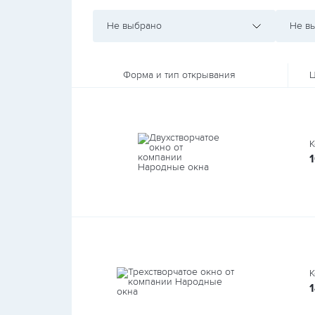
Не выбрано
Не в
Форма и тип открывания
Ц
К
К