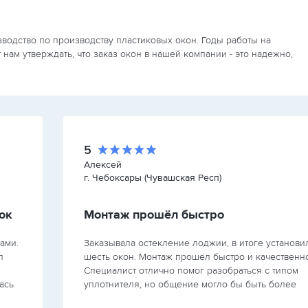
водство по производству пластиковых окон. Годы работы на
ам утверждать, что заказ окон в нашей компании - это надежно,
5
Алексей
г. Чебоксары (Чувашская Респ)
ок
Монтаж прошёл быстро
ами.
Заказывала остекление лоджии, в итоге установи
л
шесть окон. Монтаж прошёл быстро и качественно
Специалист отлично помог разобраться с типом
ась
уплотнителя, но общение могло бы быть более
внимательным.