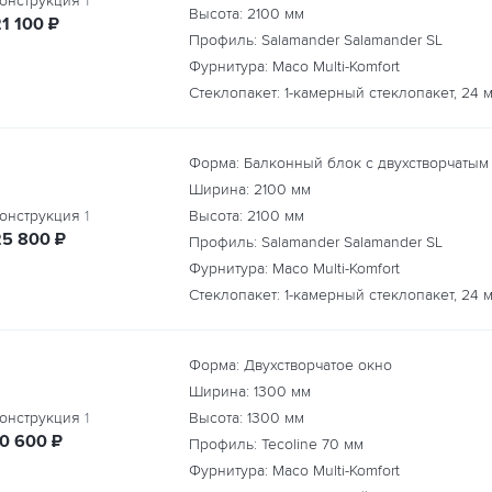
онструкция
1
Высота:
2100
мм
руб.
21 100
₽
Профиль: Salamander Salamander SL
Фурнитура: Maco Multi-Komfort
Стеклопакет: 1-камерный стеклопакет, 24 
Форма: Балконный блок с двухстворчатым
Ширина:
2100
мм
онструкция
1
Высота:
2100
мм
руб.
25 800
₽
Профиль: Salamander Salamander SL
Фурнитура: Maco Multi-Komfort
Стеклопакет: 1-камерный стеклопакет, 24 
Форма: Двухстворчатое окно
Ширина:
1300
мм
онструкция
1
Высота:
1300
мм
руб.
10 600
₽
Профиль: Tecoline 70 мм
Фурнитура: Maco Multi-Komfort