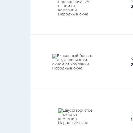
К
К
К