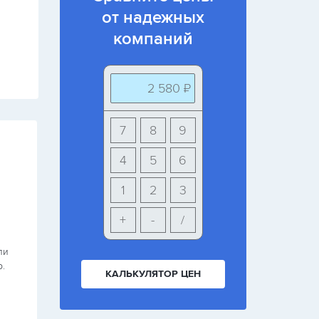
от надежных
компаний
2 580 ₽
7
8
9
5
4
5
6
Елена
г. Чебоксары (Чувашская Респ)
1
2
3
+
-
/
Работы выполнены аккуратно и в срок
ли
Летом выбрала остекление балкона с пятью окнам
.
Работы выполнены аккуратно и в срок. Персонал
КАЛЬКУЛЯТОР ЦЕН
очень вежлив и приветлив, маленький минус, не
сразу убрали за собой, но в итоге-убрали! Осталас
довольна результатом, но поставлю 4