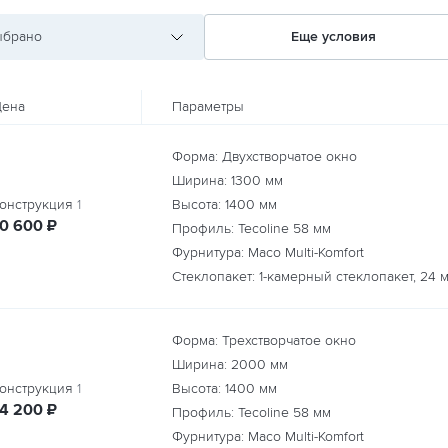
ыбрано
Еще условия
ена
Параметры
Форма: Двухстворчатое окно
Ширина:
1300
мм
онструкция
1
Высота:
1400
мм
руб.
10 600
₽
Профиль: Tecoline 58 мм
Фурнитура: Maco Multi-Komfort
Стеклопакет: 1-камерный стеклопакет, 24 
Форма: Трехстворчатое окно
Ширина:
2000
мм
онструкция
1
Высота:
1400
мм
руб.
14 200
₽
Профиль: Tecoline 58 мм
Фурнитура: Maco Multi-Komfort