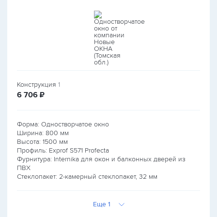
Конструкция
1
руб.
6 706
₽
Форма: Одностворчатое окно
Ширина:
800
мм
Высота:
1500
мм
Профиль: Exprof S571 Profecta
Фурнитура: Internika для окон и балконных дверей из
ПВХ
Стеклопакет: 2-камерный стеклопакет, 32 мм
Еще 1