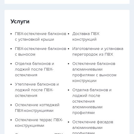
Услуги
ПВХ-остекление балконов
Доставка ПВХ
с установкой крыши
конструкций
ПВХ-остекление балконов
Изготовление и установка
с выносом
перегородок из ПВХ
Отделка балконов и
Остекление балконов
лоджий после ПВХ-
алюминиевыми
остекления
профилями с выносом
конструкции
Утепление балконов и
лоджий после ПВХ-
Отделка балконов и
остекления
лоджий после
остекления
Остекление коттеджей
алюминиевыми
ПВХ-конструкциями
профилями
Остекление террас ПВХ-
Остекление фасадов
конструкциями
алюминиевыми
профилями