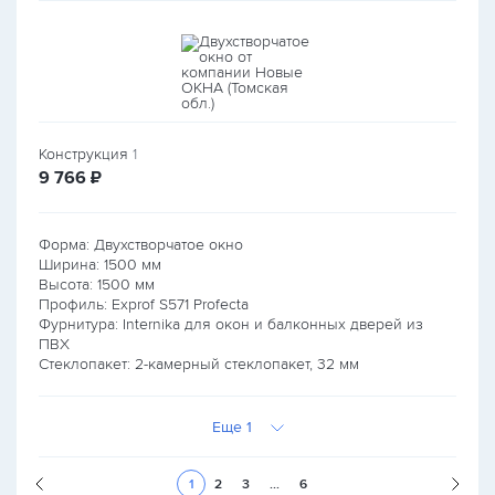
Конструкция
1
руб.
9 766
₽
Форма: Двухстворчатое окно
Ширина:
1500
мм
Высота:
1500
мм
Профиль: Exprof S571 Profecta
Фурнитура: Internika для окон и балконных дверей из
ПВХ
Стеклопакет: 2-камерный стеклопакет, 32 мм
Еще 1
Следующая стран
1
2
3
...
6