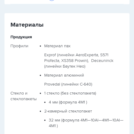
Материалы
Продукция
Профили
Материал пвх
Exprof (линейки AeroExperta, S571
Profecta, XS358 Prowin),
Deceuninck
(линейки Баутек Нео)
Материал алюминий
Provedal (линейки С-640)
Стекло и
1 стекло (без стеклопакета)
стеклопакеты
4 мм (формула
4М1
)
2-камерный стеклопакет
32 мм (формула
4М1—10Al—4М1—10Al—
4М1
)