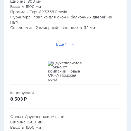
Ширина:
800
мм
Высота:
1500
мм
Профиль: Exprof XS358 Prowin
Фурнитура: Internika для окон и балконных дверей из
ПВХ
Стеклопакет: 2-камерный стеклопакет, 32 мм
Еще 1
Конструкция
1
руб.
8 503
₽
Форма: Двухстворчатое окно
Ширина:
1500
мм
Высота:
1500
мм