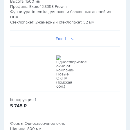
Высота:
1500
мм
Профиль: Exprof XS358 Prowin
Фурнитура: Internika для окон и балконных дверей из
ПВХ
Стеклопакет: 2-камерный стеклопакет, 32 мм
Еще 1
Конструкция
1
руб.
5 745
₽
Форма: Одностворчатое окно
Ширина:
800
мм