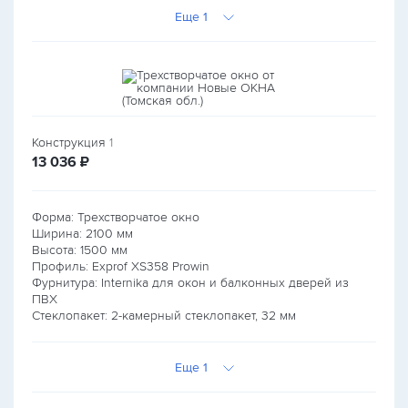
Еще 1
Конструкция
1
руб.
13 036
₽
Форма: Трехстворчатое окно
Ширина:
2100
мм
Высота:
1500
мм
Профиль: Exprof XS358 Prowin
Фурнитура: Internika для окон и балконных дверей из
ПВХ
Стеклопакет: 2-камерный стеклопакет, 32 мм
Еще 1