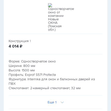
Конструкция
1
руб.
4 014
₽
Форма: Одностворчатое окно
Ширина:
800
мм
Высота:
1500
мм
Профиль: Exprof S571 Profecta
Фурнитура: Internika для окон и балконных дверей из
ПВХ
Стеклопакет: 2-камерный стеклопакет, 32 мм
Еще 1