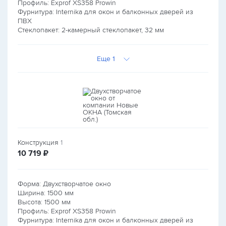
Профиль: Exprof XS358 Prowin
Фурнитура: Internika для окон и балконных дверей из
ПВХ
Стеклопакет: 2-камерный стеклопакет, 32 мм
Еще 1
Конструкция
1
руб.
10 719
₽
Форма: Двухстворчатое окно
Ширина:
1500
мм
Высота:
1500
мм
Профиль: Exprof XS358 Prowin
Фурнитура: Internika для окон и балконных дверей из