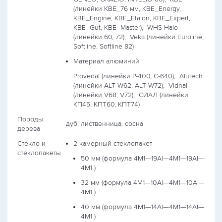
(линейки KBE_76 мм, KBE_Energy,
KBE_Engine, KBE_Etalon, KBE_Expert,
KBE_Gut, KBE_Master),
WHS Halo
(линейки 60, 72),
Veka (линейки Euroline,
Softline, Softline 82)
Материал алюминий
Provedal (линейки P-400, С-640),
Alutech
(линейки ALT W62, ALT W72),
Vidnal
(линейки V68, V72),
СИАЛ (линейки
КП45, КПТ60, КПТ74)
Породы
дуб, лиственница, сосна
дерева
Стекло и
2-камерный стеклопакет
стеклопакеты
50 мм (формула
4М1—19Al—4М1—19Al—
4М1
)
32 мм (формула
4М1—10Al—4М1—10Al—
4М1
)
40 мм (формула
4М1—14Al—4М1—14Al—
4М1
)