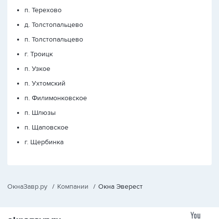
п. Терехово
д. Толстопальцево
п. Толстопальцево
г. Троицк
п. Узкое
п. Ухтомский
п. Филимонковское
п. Шлюзы
п. Щаповское
г. Щербинка
ОкнаЗавр.ру
/
Компании
/
Окна Эверест