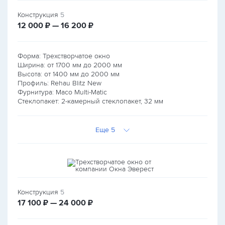
Конструкция
5
руб.
руб.
12 000
₽ — 16 200
₽
Форма: Трехстворчатое окно
Ширина: от
1700
мм до
2000
мм
Высота: от
1400
мм до
2000
мм
Профиль: Rehau Blitz New
Фурнитура: Maco Multi-Matic
Стеклопакет: 2-камерный стеклопакет, 32 мм
Еще 5
Конструкция
5
руб.
руб.
17 100
₽ — 24 000
₽