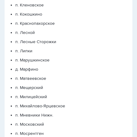
п. Кленовское
п. Кокошкино
п. Краснопахорское
п. Лесной
п. Лесные Сторожки
п. Липки
п. Марушкинское
д. Марфино
п. Матвеевское
п. Мещерский
п. Милицейский
п. Михайлово-Ярцевское
п. Мневники Нижн.
п. Московский
п. Мосрентген