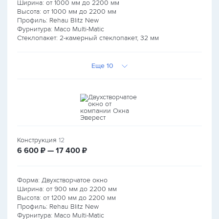
Ширина: от
1000
мм до
2200
мм
Высота: от
1000
мм до
2200
мм
Профиль: Rehau Blitz New
Фурнитура: Maco Multi-Matic
Стеклопакет: 2-камерный стеклопакет, 32 мм
Еще 10
Конструкция
12
руб.
руб.
6 600
₽ — 17 400
₽
Форма: Двухстворчатое окно
Ширина: от
900
мм до
2200
мм
Высота: от
1200
мм до
2200
мм
Профиль: Rehau Blitz New
Фурнитура: Maco Multi-Matic