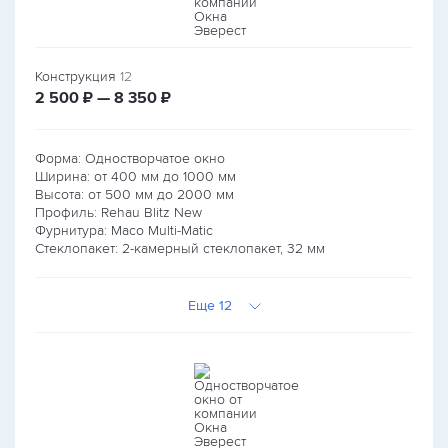
Конструкция
12
руб.
руб.
2 500
₽ — 8 350
₽
Форма: Одностворчатое окно
Ширина: от
400
мм до
1000
мм
Высота: от
500
мм до
2000
мм
Профиль: Rehau Blitz New
Фурнитура: Maco Multi-Matic
Стеклопакет: 2-камерный стеклопакет, 32 мм
Еще 12