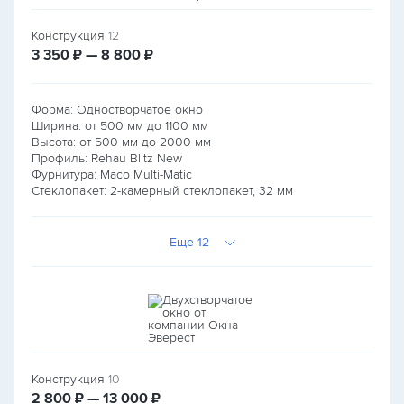
Конструкция
12
руб.
руб.
3 350
₽ — 8 800
₽
Форма: Одностворчатое окно
Ширина: от
500
мм до
1100
мм
Высота: от
500
мм до
2000
мм
Профиль: Rehau Blitz New
Фурнитура: Maco Multi-Matic
Стеклопакет: 2-камерный стеклопакет, 32 мм
Еще 12
Конструкция
10
руб.
руб.
2 800
₽ — 13 000
₽