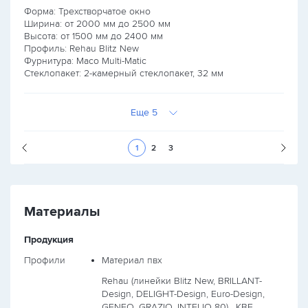
Форма: Трехстворчатое окно
Ширина: от
2000
мм до
2500
мм
Высота: от
1500
мм до
2400
мм
Профиль: Rehau Blitz New
Фурнитура: Maco Multi-Matic
Стеклопакет: 2-камерный стеклопакет, 32 мм
Еще 5
Следующая стран
1
2
3
Материалы
Продукция
Профили
Материал пвх
Rehau (линейки Blitz New, BRILLANT-
Design, DELIGHT-Design, Euro-Design,
GENEO, GRAZIO, INTELIO 80),
KBE