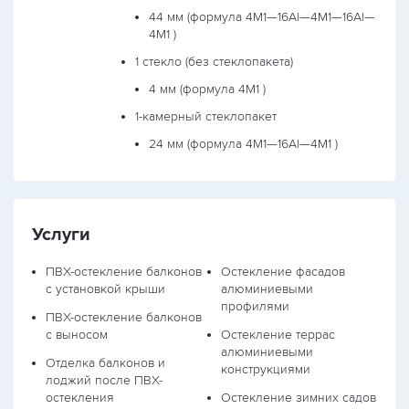
44 мм (формула
4М1—16Al—4М1—16Al—
4М1
)
1 стекло (без стеклопакета)
4 мм (формула
4М1
)
1-камерный стеклопакет
24 мм (формула
4М1—16Al—4М1
)
Услуги
ПВХ-остекление балконов
Остекление фасадов
с установкой крыши
алюминиевыми
профилями
ПВХ-остекление балконов
с выносом
Остекление террас
алюминиевыми
Отделка балконов и
конструкциями
лоджий после ПВХ-
остекления
Остекление зимних садов