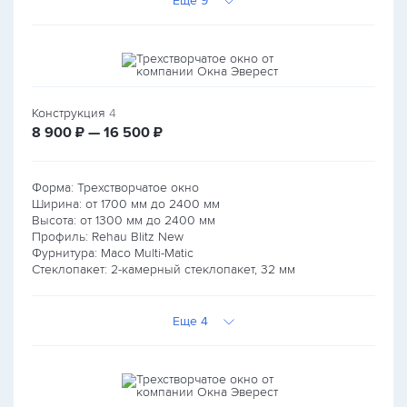
Еще 9
Конструкция
4
руб.
руб.
8 900
₽ — 16 500
₽
Форма: Трехстворчатое окно
Ширина: от
1700
мм до
2400
мм
Высота: от
1300
мм до
2400
мм
Профиль: Rehau Blitz New
Фурнитура: Maco Multi-Matic
Стеклопакет: 2-камерный стеклопакет, 32 мм
Еще 4