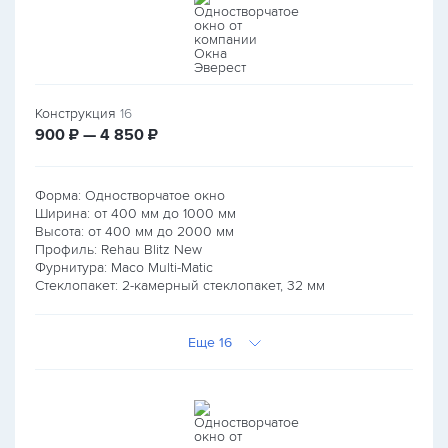
Конструкция
16
руб.
руб.
900
₽ — 4 850
₽
Форма: Одностворчатое окно
Ширина: от
400
мм до
1000
мм
Высота: от
400
мм до
2000
мм
Профиль: Rehau Blitz New
Фурнитура: Maco Multi-Matic
Стеклопакет: 2-камерный стеклопакет, 32 мм
Еще 16