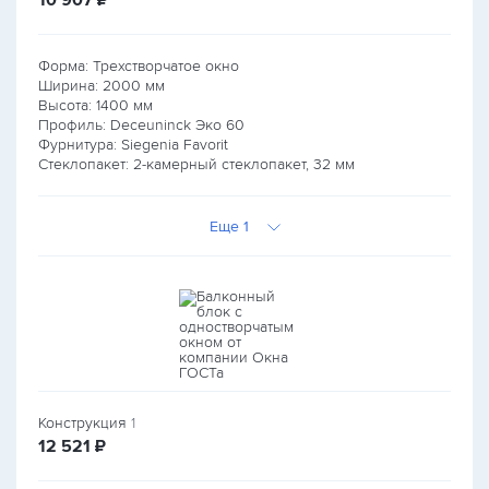
10 907
₽
Форма: Трехстворчатое окно
Ширина:
2000
мм
Высота:
1400
мм
Профиль: Deceuninck Эко 60
Фурнитура: Siegenia Favorit
Стеклопакет: 2-камерный стеклопакет, 32 мм
Еще 1
Конструкция
1
руб.
12 521
₽