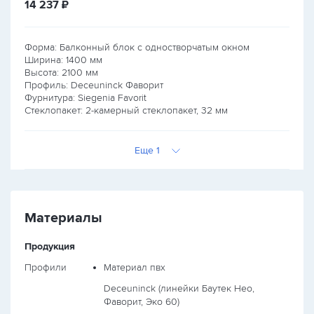
руб.
14 237
₽
Форма: Балконный блок с одностворчатым окном
Ширина:
1400
мм
Высота:
2100
мм
Профиль: Deceuninck Фаворит
Фурнитура: Siegenia Favorit
Стеклопакет: 2-камерный стеклопакет, 32 мм
Еще 1
Материалы
Продукция
Профили
Материал пвх
Deceuninck (линейки Баутек Нео,
Фаворит, Эко 60)