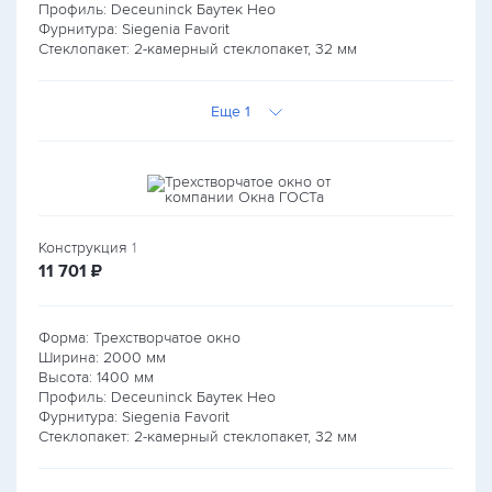
Профиль: Deceuninck Баутек Нео
Фурнитура: Siegenia Favorit
Стеклопакет: 2-камерный стеклопакет, 32 мм
Еще 1
Конструкция
1
руб.
11 701
₽
Форма: Трехстворчатое окно
Ширина:
2000
мм
Высота:
1400
мм
Профиль: Deceuninck Баутек Нео
Фурнитура: Siegenia Favorit
Стеклопакет: 2-камерный стеклопакет, 32 мм