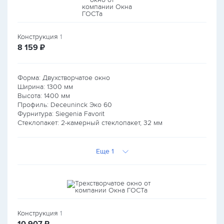
Конструкция
1
руб.
8 159
₽
Форма: Двухстворчатое окно
Ширина:
1300
мм
Высота:
1400
мм
Профиль: Deceuninck Эко 60
Фурнитура: Siegenia Favorit
Стеклопакет: 2-камерный стеклопакет, 32 мм
Еще 1
Конструкция
1
руб.