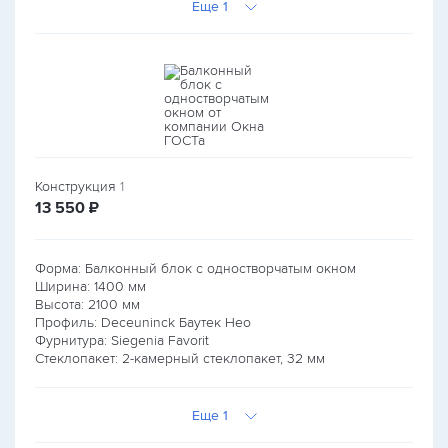
Еще 1
Конструкция
1
руб.
13 550
₽
Форма: Балконный блок с одностворчатым окном
Ширина:
1400
мм
Высота:
2100
мм
Профиль: Deceuninck Баутек Нео
Фурнитура: Siegenia Favorit
Стеклопакет: 2-камерный стеклопакет, 32 мм
Еще 1