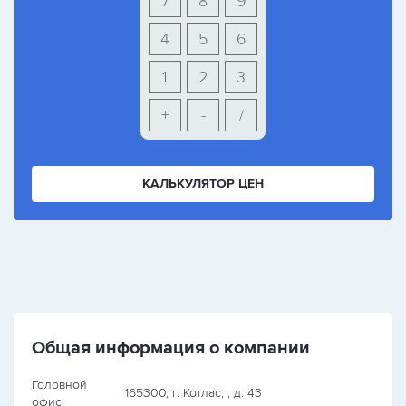
7
8
9
4
5
6
1
2
3
+
-
/
КАЛЬКУЛЯТОР ЦЕН
Общая информация о компании
Головной
165300, г. Котлас, , д. 43
офис