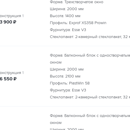
Форма: Трехстворчатое окно
Ширина:
2000
мм
онструкция
1
Высота:
1400
мм
руб.
13 900
₽
Профиль: Exprof XS358 Prowin
Фурнитура: Esse V3
Стеклопакет: 2-камерный стеклопакет, 32 
Форма: Балконный блок с одностворчаты
окном
Ширина:
2000
мм
онструкция
1
Высота:
2100
мм
руб.
16 550
₽
Профиль: PlastWin 58
Фурнитура: Esse V3
Стеклопакет: 2-камерный стеклопакет, 32 
Форма: Балконный блок с одностворчаты
окном
Ширина:
2000
мм