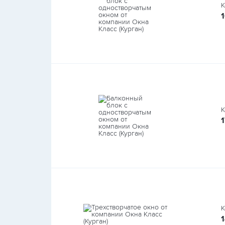
К
К
К