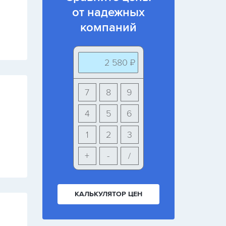
от надежных
компаний
2 580 ₽
7
8
9
4
5
6
1
2
3
+
-
/
КАЛЬКУЛЯТОР ЦЕН