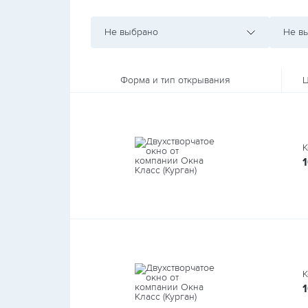
Не выбрано
Не в
Форма и тип открывания
Ц
К
К