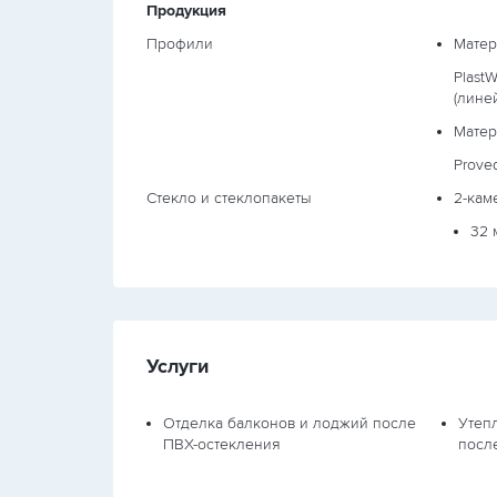
Продукция
Профили
Матер
PlastW
(лине
Мате
Prove
Стекло и стеклопакеты
2-кам
32 
Услуги
Отделка балконов и лоджий после
Утеп
ПВХ-остекления
посл