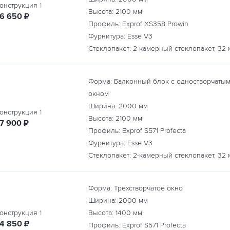
онструкция
1
Высота:
2100
мм
руб.
16 650
₽
Профиль: Exprof XS358 Prowin
Фурнитура: Esse V3
Стеклопакет: 2-камерный стеклопакет, 32 
Форма: Балконный блок с одностворчаты
окном
Ширина:
2000
мм
онструкция
1
Высота:
2100
мм
руб.
17 900
₽
Профиль: Exprof S571 Profecta
Фурнитура: Esse V3
Стеклопакет: 2-камерный стеклопакет, 32 
Форма: Трехстворчатое окно
Ширина:
2000
мм
онструкция
1
Высота:
1400
мм
руб.
14 850
₽
Профиль: Exprof S571 Profecta