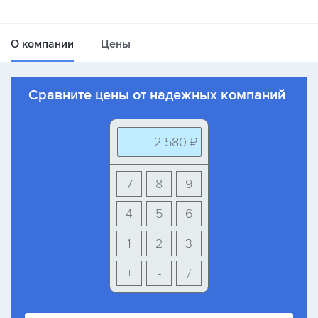
О компании
Цены
Сравните цены от надежных компаний
2 580 ₽
7
8
9
4
5
6
1
2
3
+
-
/