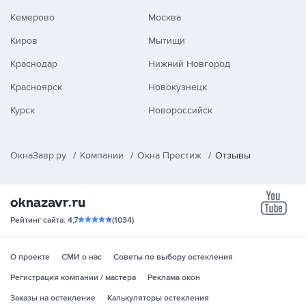
Кемерово
Москва
Киров
Мытищи
Краснодар
Нижний Новгород
Красноярск
Новокузнецк
Курск
Новороссийск
ОкнаЗавр.ру
/
Компании
/
Окна Престиж
/
Отзывы
yo
Рейтинг сайта: 4,7
(1034)
О проекте
СМИ о нас
Советы по выбору остекления
Регистрация компании / мастера
Реклама окон
Заказы на остекление
Калькуляторы остекления