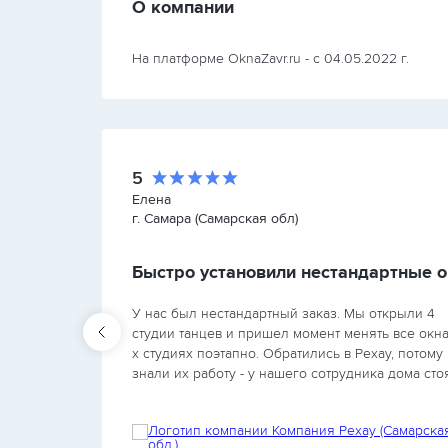
О компании
На платформе OknaZavr.ru - с 04.05.2022 г.
5
Елена
г. Самара (Самарская обл)
Работа выполнена хорошо, окна устроили
Быстро установили нестандартные 
У нас был нестандартный заказ. Мы открыли 4
студии танцев и пришел момент менять все окна
х студиях поэтапно. Обратились в Рехау, потому 
мог
знали их работу - у нашего сотрудника дома сто
эти окна. Выбрали, на следующий день приехал
замерщик,…