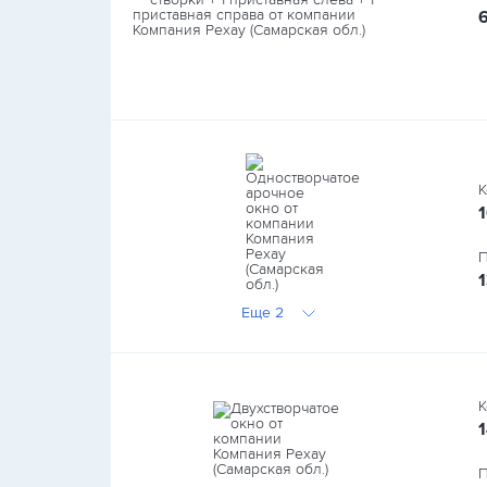
К
П
Еще 2
К
П