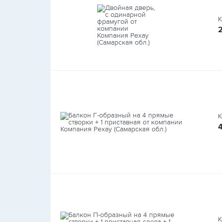
К
К
К