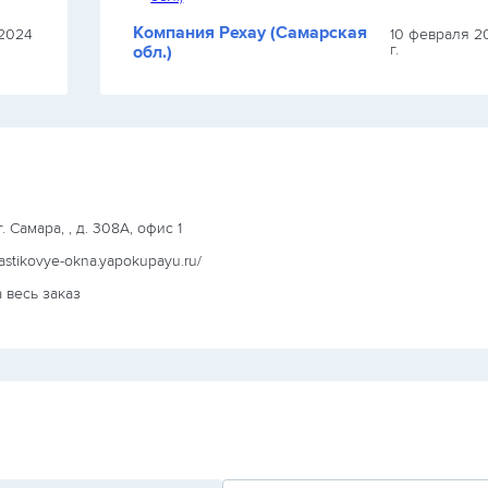
Компания Рехау (Самарская
 2024
10 февраля 2
г.
обл.)
г. Самара, , д. 308А, офис 1
plastikovye-okna.yapokupayu.ru/
 весь заказ