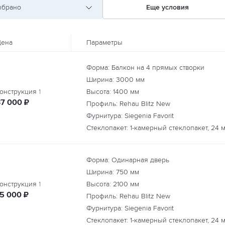
ыбрано
Еще условия
ена
Параметры
Форма: Балкон на 4 прямых створки
Ширина:
3000
мм
онструкция
1
Высота:
1400
мм
руб.
37 000
₽
Профиль: Rehau Blitz New
Фурнитура: Siegenia Favorit
Стеклопакет: 1-камерный стеклопакет, 24 
Форма: Одинарная дверь
Ширина:
750
мм
онструкция
1
Высота:
2100
мм
руб.
15 000
₽
Профиль: Rehau Blitz New
Фурнитура: Siegenia Favorit
Стеклопакет: 1-камерный стеклопакет, 24 