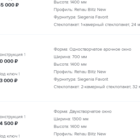
Высота:
1400
мм
руб.
65 000
₽
Профиль: Rehau Blitz New
Фурнитура: Siegenia Favorit
Стеклопакет: 1-камерный стеклопакет, 24 
Форма: Одностворчатое арочное окно
онструкция
1
Ширина:
700
мм
руб.
10 000
₽
Высота:
1400
мм
Профиль: Rehau Blitz New
од ключ
1
Фурнитура: Siegenia Favorit
руб.
13 000
₽
Стеклопакет: 2-камерный стеклопакет, 32 
Форма: Двухстворчатое окно
онструкция
1
Ширина:
1300
мм
руб.
14 500
₽
Высота:
1400
мм
Профиль: Rehau Blitz New
од ключ
1