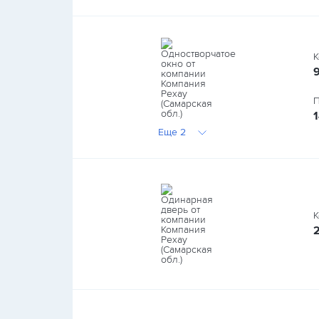
К
П
Еще 2
К