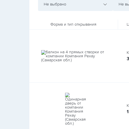
Не выбрано
Не в
Форма и тип открывания
Ц
К
К