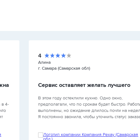
4
Алина
г. Самара (Самарская обл)
окна
Сервис оставляет желать лучшего
В этом году остеклили кухню. Одно окно,
 в 4-
предполагали, что по срокам будет быстро. Работ
что
выполнены, но ожидание длилось почти на неде
ят
Я постоянно звонила, чтобы уточнить статус заказа
общем, окна неплохие, но сервис оставляет жела
лучшего,…