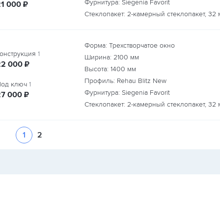
Фурнитура: Siegenia Favorit
руб.
21 000
₽
Стеклопакет: 2-камерный стеклопакет, 32 
Форма: Трехстворчатое окно
онструкция
1
Ширина:
2100
мм
руб.
22 000
₽
Высота:
1400
мм
Профиль: Rehau Blitz New
од ключ
1
Фурнитура: Siegenia Favorit
руб.
27 000
₽
Стеклопакет: 2-камерный стеклопакет, 32 
1
2