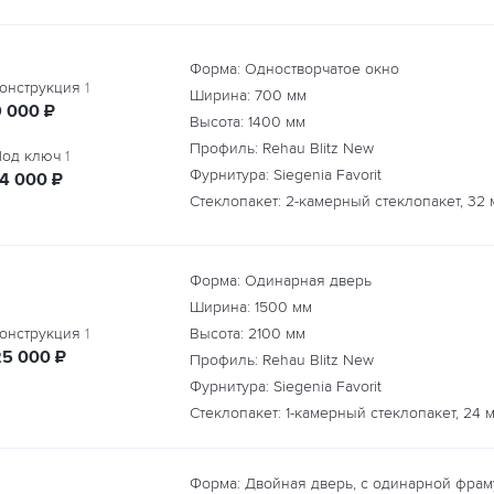
Форма: Одностворчатое окно
онструкция
1
Ширина:
700
мм
руб.
9 000
₽
Высота:
1400
мм
Профиль: Rehau Blitz New
од ключ
1
Фурнитура: Siegenia Favorit
руб.
14 000
₽
Стеклопакет: 2-камерный стеклопакет, 32 
Форма: Одинарная дверь
Ширина:
1500
мм
онструкция
1
Высота:
2100
мм
руб.
25 000
₽
Профиль: Rehau Blitz New
Фурнитура: Siegenia Favorit
Стеклопакет: 1-камерный стеклопакет, 24 
Форма: Двойная дверь, с одинарной фрам