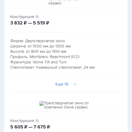
Конструкция
16
руб.
руб.
3 832
₽ — 5 519
₽
Форма: Двухстворчатое окно
Ширина: от
1000
мм до
1300
мм
Высота: от
800
мм до
1100
мм
Профиль: Montblanc Reachmont ECO
Фурнитура: Vorne Tilt and Turn
Стеклопакет: 1-камерный стеклопакет, 24 мм
Еще 16
Конструкция
16
руб.
руб.
5 605
₽ — 7 675
₽