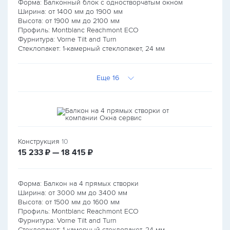
Форма: Балконный блок с одностворчатым окном
Ширина: от
1400
мм до
1900
мм
Высота: от
1900
мм до
2100
мм
Профиль: Montblanc Reachmont ECO
Фурнитура: Vorne Tilt and Turn
Стеклопакет: 1-камерный стеклопакет, 24 мм
Еще 16
Конструкция
10
руб.
руб.
15 233
₽ — 18 415
₽
Форма: Балкон на 4 прямых створки
Ширина: от
3000
мм до
3400
мм
Высота: от
1500
мм до
1600
мм
Профиль: Montblanc Reachmont ECO
Фурнитура: Vorne Tilt and Turn
Стеклопакет: 1-камерный стеклопакет, 24 мм