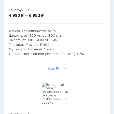
Конструкция
16
руб.
руб.
4 980
₽ — 6 952
₽
Форма: Трехстворчатое окно
Ширина: от
1500
мм до
1800
мм
Высота: от
800
мм до
1100
мм
Профиль: Provedal P-400
Фурнитура: Provedal Provedal
Стеклопакет: 1 стекло (без стеклопакета), 4 мм
Еще 16