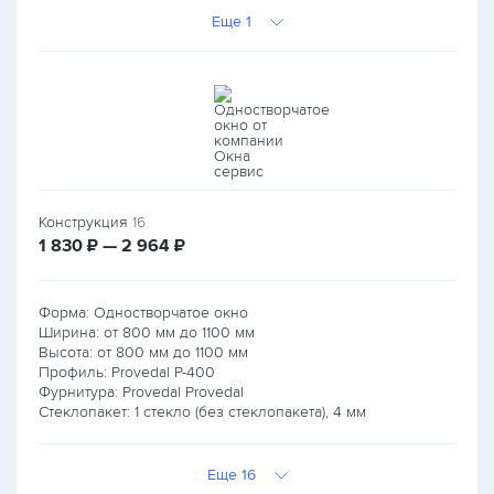
Еще 1
Конструкция
16
руб.
руб.
1 830
₽ — 2 964
₽
Форма: Одностворчатое окно
Ширина: от
800
мм до
1100
мм
Высота: от
800
мм до
1100
мм
Профиль: Provedal P-400
Фурнитура: Provedal Provedal
Стеклопакет: 1 стекло (без стеклопакета), 4 мм
Еще 16