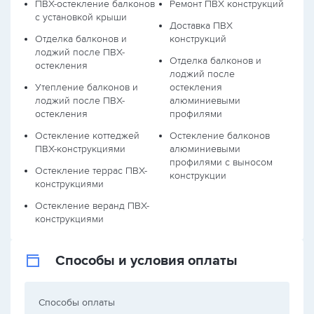
ПВХ-остекление балконов
Ремонт ПВХ конструкций
с установкой крыши
Доставка ПВХ
Отделка балконов и
конструкций
лоджий после ПВХ-
Отделка балконов и
остекления
лоджий после
Утепление балконов и
остекления
лоджий после ПВХ-
алюминиевыми
остекления
профилями
Остекление коттеджей
Остекление балконов
ПВХ-конструкциями
алюминиевыми
профилями с выносом
Остекление террас ПВХ-
конструкции
конструкциями
Остекление веранд ПВХ-
конструкциями
Способы и условия оплаты
Способы оплаты