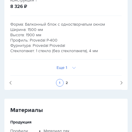
Конструкция
1
руб.
8 326
₽
Форма: Балконный блок с одностворчатым окном
Ширина:
1500
мм
Высота:
1900
мм
Профиль: Provedal P-400
Фурнитура: Provedal Provedal
Стеклопакет: 1 стекло (без стеклопакета), 4 мм
Еще 1
Следующая стран
1
2
Материалы
Продукция
Профили
Материал пвх