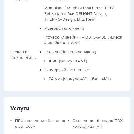
Montblanc (линейки Reachmont ECO),
Rehau (линейки DELIGHT-Design,
THERMO-Design, Blitz New)
Материал алюминий
Provedal (линейки P-400, С-640),
Alutech
(линейки ALT W62)
Стекло и
1 стекло (без стеклопакета)
стеклопакеты
4 мм (формула
4М1
)
1-камерный стеклопакет
24 мм (формула
4М1—16Al—4М1
)
Услуги
ПВХ-остекление балконов
Остекление беседок ПВХ-
с выносом
конструкциями