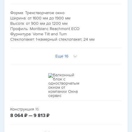
Форма: Трехстворчатое окно
Ширина: от
1600
мм до
1900
мм
Высота: от
900
мм до
1200
мм
Профиль: Montblanc Reachmont ECO
Фурнитура: Vorne Tilt and Turn
Стеклопакет: 1-камерный стеклопакет, 24 мм
Еще 16
Конструкция
16
руб.
руб.
8 064
₽ — 9 813
₽