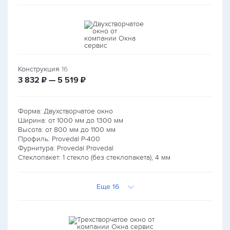
Конструкция
16
руб.
руб.
3 832
₽ — 5 519
₽
Форма: Двухстворчатое окно
Ширина: от
1000
мм до
1300
мм
Высота: от
800
мм до
1100
мм
Профиль: Provedal P-400
Фурнитура: Provedal Provedal
Стеклопакет: 1 стекло (без стеклопакета), 4 мм
Еще 16