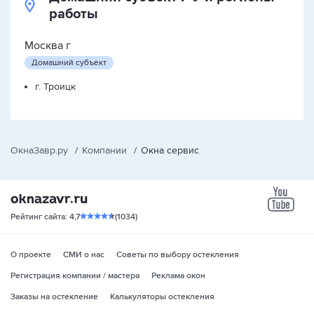
работы
Москва г
Домашний субъект
г. Троицк
ОкнаЗавр.ру
/
Компании
/
Окна сервис
yo
Рейтинг сайта: 4,7
(1034)
О проекте
СМИ о нас
Советы по выбору остекления
Регистрация компании / мастера
Реклама окон
Заказы на остекление
Калькуляторы остекления