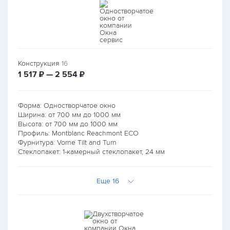
Конструкция
16
руб.
руб.
1 517
₽ — 2 554
₽
Форма: Одностворчатое окно
Ширина: от
700
мм до
1000
мм
Высота: от
700
мм до
1000
мм
Профиль: Montblanc Reachmont ECO
Фурнитура: Vorne Tilt and Turn
Стеклопакет: 1-камерный стеклопакет, 24 мм
Еще 16