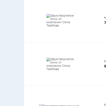
К
К
К