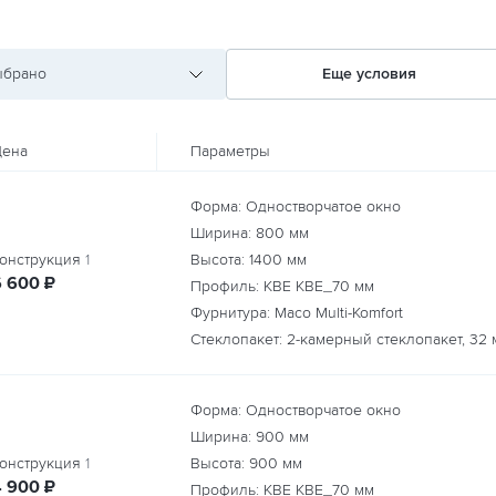
ыбрано
Еще условия
ена
Параметры
Форма: Одностворчатое окно
Ширина:
800
мм
онструкция
1
Высота:
1400
мм
руб.
6 600
₽
Профиль: KBE КВЕ_70 мм
Фурнитура: Maco Multi-Komfort
Стеклопакет: 2-камерный стеклопакет, 32 
Форма: Одностворчатое окно
Ширина:
900
мм
онструкция
1
Высота:
900
мм
руб.
4 900
₽
Профиль: KBE КВЕ_70 мм