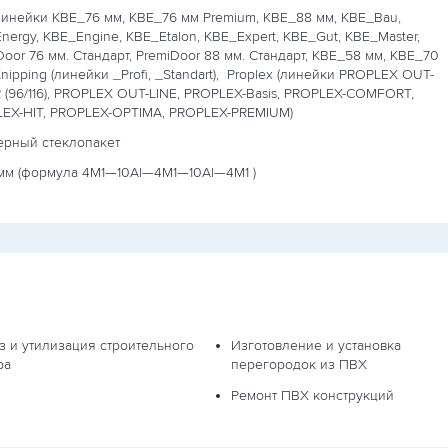
линейки KBE_76 мм, KBE_76 мм Premium, KBE_88 мм, KBE_Bau,
nergy, KBE_Engine, KBE_Etalon, KBE_Expert, KBE_Gut, KBE_Master,
Door 76 мм. Стандарт, PremiDoor 88 мм. Стандарт, КВЕ_58 мм, КВЕ_70
nipping (линейки _Profi, _Standart),
Proplex (линейки PROPLEX OUT-
(96/116), PROPLEX OUT-LINE, PROPLEX-Basis, PROPLEX-COMFORT,
EX-HIT, PROPLEX-OPTIMA, PROPLEX-PREMIUM)
ерный стеклопакет
мм (формула
4М1—10Al—4М1—10Al—4М1
)
з и утилизация строительного
Изготовление и установка
ра
перегородок из ПВХ
Ремонт ПВХ конструкций