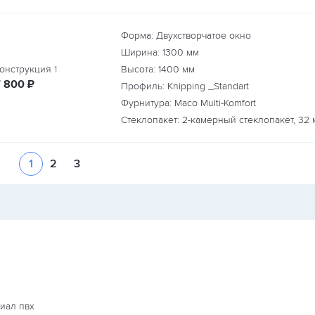
Форма: Двухстворчатое окно
Ширина:
1300
мм
онструкция
1
Высота:
1400
мм
руб.
7 800
₽
Профиль: Knipping _Standart
Фурнитура: Maco Multi-Komfort
Стеклопакет: 2-камерный стеклопакет, 32 
1
2
3
иал пвх