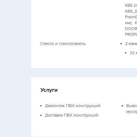
KBE (
KBE_E
Premi
мм),
K
DOOR 
PROPL
Стекло и стеклопакеты
2-кам
32 
Услуги
Демонтаж ПВХ конструкций
Выво
мусо
Доставка ПВХ конструкций