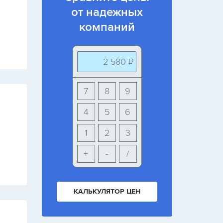
от надежных
компаний
2 580 ₽
7
8
9
4
5
6
1
2
3
+
-
/
КАЛЬКУЛЯТОР ЦЕН