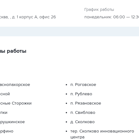
График работы
осква, , д. 1 корпус А, офис 26
понедельник: 06:00 — 12:3
ны работы
раснопахорское
п. Роговское
есной
п. Рублево
есные Сторожки
п. Рязановское
ипки
п. Свиблово
арушкинское
д. Сколково
арфино
тер. Сколково инновационного
центра