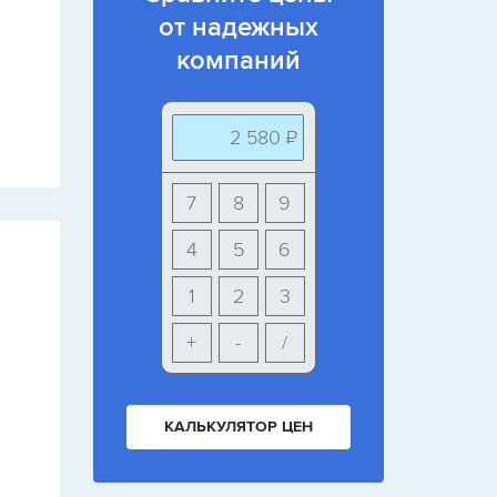
от надежных
компаний
2 580 ₽
7
8
9
4
5
6
1
2
3
+
-
/
КАЛЬКУЛЯТОР ЦЕН