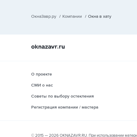
ОкнаЗавр.ру
/
Компании
/
Окна в хату
О проекте
СМИ о нас
Советы по выбору остекления
Регистрация компании / мастера
© 2015 — 2026 OKNAZAVR.RU. При использовании материалов гиперссылка на