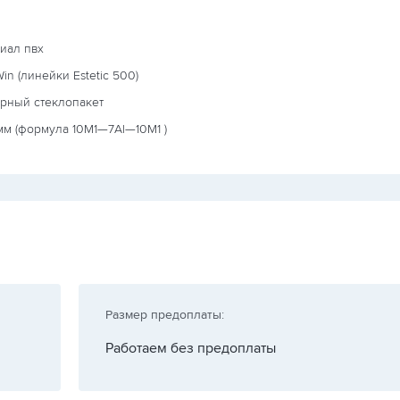
иал пвх
in (линейки Estetic 500)
ерный стеклопакет
мм (формула
10М1—7Al—10М1
)
Размер предоплаты:
Работаем без предоплаты