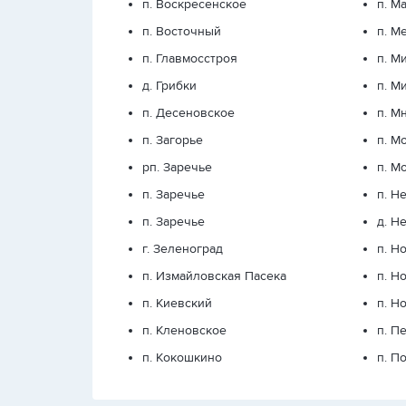
п. Воскресенское
п. М
п. Восточный
п. М
п. Главмосстроя
п. М
д. Грибки
п. М
п. Десеновское
п. М
п. Загорье
п. М
рп. Заречье
п. М
п. Заречье
п. Н
п. Заречье
д. Н
г. Зеленоград
п. Н
п. Измайловская Пасека
п. Н
п. Киевский
п. Н
п. Кленовское
п. П
п. Кокошкино
п. П