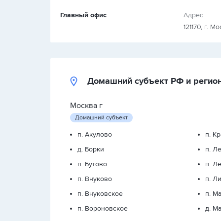
Главный офис
Адрес
121170, г. М
Домашний субъект РФ и регио
Москва г
Домашний субъект
п. Акулово
п. К
д. Борки
п. Л
п. Бутово
п. Л
п. Внуково
п. Л
п. Внуковское
п. М
п. Вороновское
д. М