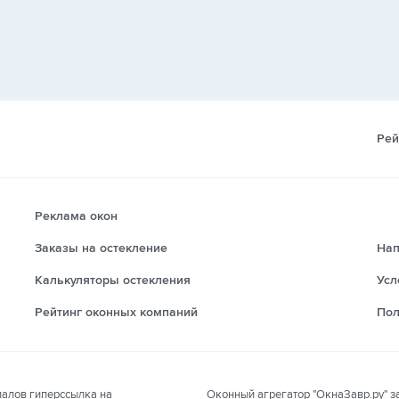
Рей
Реклама окон
Заказы на остекление
Нап
Калькуляторы остекления
Усл
Рейтинг оконных компаний
Пол
Оконный агрегатор "ОкнаЗавр.ру" з