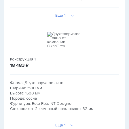
Еще 1
Конструкция
1
руб.
18 483
₽
Форма: Двухстворчатое окно
Ширина:
1500
мм
Высота:
1500
мм
Порода: сосна
Фурнитура: Roto Roto NT Designo
Стеклопакет: 2-камерный стеклопакет, 32 мм
Еще 1