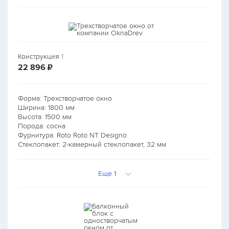
Конструкция
1
руб.
22 896
₽
Форма: Трехстворчатое окно
Ширина:
1800
мм
Высота:
1500
мм
Порода: сосна
Фурнитура: Roto Roto NT Designo
Стеклопакет: 2-камерный стеклопакет, 32 мм
Еще 1