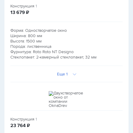
Конструкция
1
руб.
13 679
₽
Форма: Одностворчатое окно
Ширина:
800
мм
Высота:
1500
мм
Порода: лиственница
Фурнитура: Roto Roto NT Designo
Стеклопакет: 2-камерный стеклопакет, 32 мм
Еще 1
Конструкция
1
руб.
23 764
₽