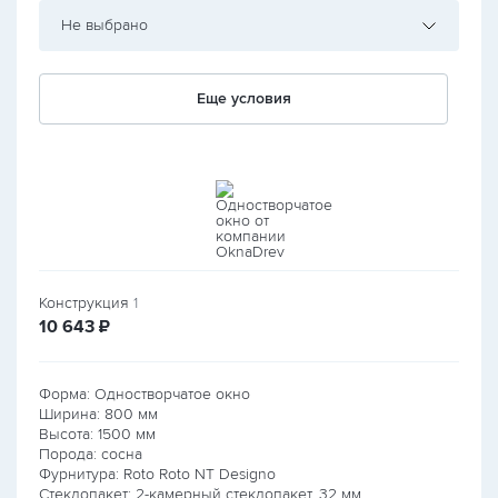
Не выбрано
Еще условия
Конструкция
1
руб.
10 643
₽
Форма: Одностворчатое окно
Ширина:
800
мм
Высота:
1500
мм
Порода: сосна
Фурнитура: Roto Roto NT Designo
Стеклопакет: 2-камерный стеклопакет, 32 мм