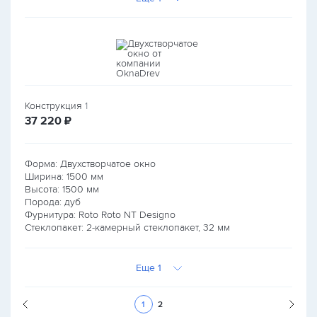
Конструкция
1
руб.
37 220
₽
Форма: Двухстворчатое окно
Ширина:
1500
мм
Высота:
1500
мм
Порода: дуб
Фурнитура: Roto Roto NT Designo
Стеклопакет: 2-камерный стеклопакет, 32 мм
Еще 1
Следующая стран
1
2