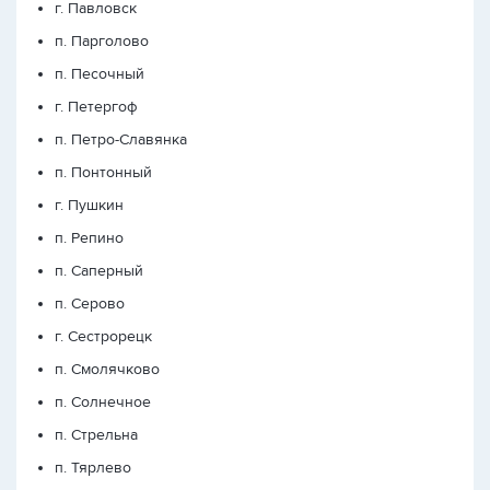
г. Павловск
п. Парголово
п. Песочный
г. Петергоф
п. Петро-Славянка
п. Понтонный
г. Пушкин
п. Репино
п. Саперный
п. Серово
г. Сестрорецк
п. Смолячково
п. Солнечное
п. Стрельна
п. Тярлево