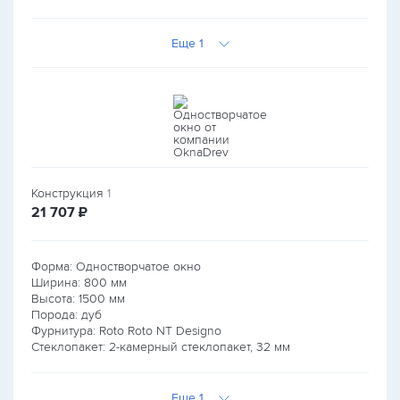
Еще 1
Конструкция
1
руб.
21 707
₽
Форма: Одностворчатое окно
Ширина:
800
мм
Высота:
1500
мм
Порода: дуб
Фурнитура: Roto Roto NT Designo
Стеклопакет: 2-камерный стеклопакет, 32 мм
Еще 1