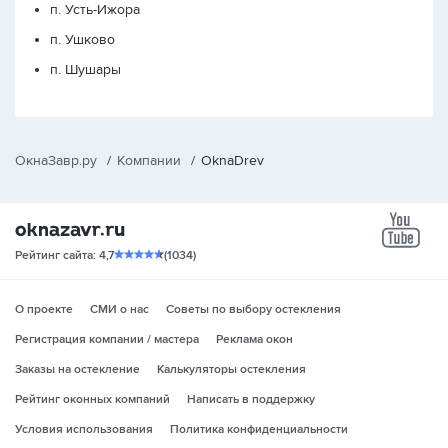
п. Усть-Ижора
п. Ушково
п. Шушары
ОкнаЗавр.ру
/
Компании
/
OknaDrev
yo
Рейтинг сайта: 4,7
(1034)
О проекте
СМИ о нас
Советы по выбору остекления
Регистрация компании / мастера
Реклама окон
Заказы на остекление
Калькуляторы остекления
Рейтинг оконных компаний
Написать в поддержку
Условия использования
Политика конфиденциальности