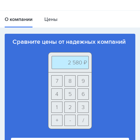
О компании
Цены
Сравните цены от надежных компаний
2 580 ₽
7
8
9
4
5
6
1
2
3
+
-
/