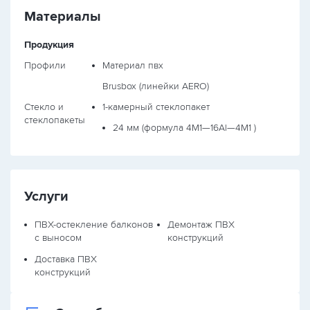
Материалы
Продукция
Профили
Материал пвх
Brusbox (линейки AERO)
Стекло и
1-камерный стеклопакет
стеклопакеты
24 мм (формула
4М1—16Al—4М1
)
Услуги
ПВХ-остекление балконов
Демонтаж ПВХ
с выносом
конструкций
Доставка ПВХ
конструкций