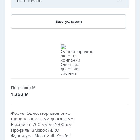
Не выбрано
Еще условия
Под ключ
16
руб.
1 252
₽
Форма: Одностворчатое окно
Ширина: от
700
мм до
1000
мм
Высота: от
700
мм до
1000
мм
Профиль: Brusbox AERO
Фурнитура: Maco Multi-Komfort