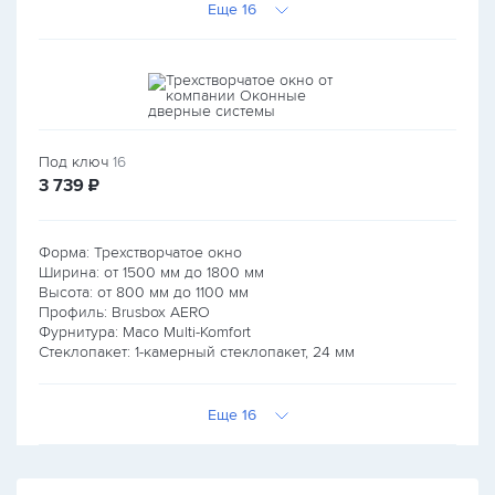
Еще 16
Под ключ
16
руб.
3 739
₽
Форма: Трехстворчатое окно
Ширина: от
1500
мм до
1800
мм
Высота: от
800
мм до
1100
мм
Профиль: Brusbox AERO
Фурнитура: Maco Multi-Komfort
Стеклопакет: 1-камерный стеклопакет, 24 мм
Еще 16