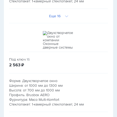
Стеклопакет: 1-камерный стеклопакет, 24 мм
Еще 16
Под ключ
16
руб.
2 563
₽
Форма: Двухстворчатое окно
Ширина: от
1000
мм до
1300
мм
Высота: от
700
мм до
1000
мм
Профиль: Brusbox AERO
Фурнитура: Maco Multi-Komfort
Стеклопакет: 1-камерный стеклопакет, 24 мм