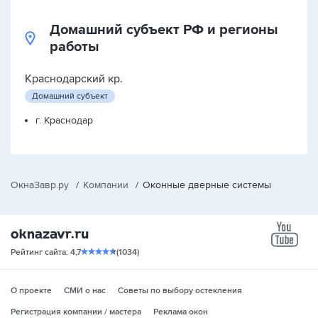
Домашний субъект РФ и регионы
работы
Краснодарский кр.
Домашний субъект
г. Краснодар
ОкнаЗавр.ру
/
Компании
/
Оконные дверные системы
yo
Рейтинг сайта: 4,7
(1034)
О проекте
СМИ о нас
Советы по выбору остекления
Регистрация компании / мастера
Реклама окон