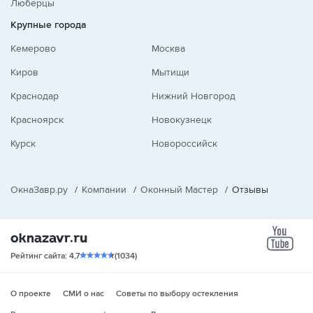
Люберцы
Крупные города
Кемерово
Москва
Киров
Мытищи
Краснодар
Нижний Новгород
Красноярск
Новокузнецк
Курск
Новороссийск
ОкнаЗавр.ру
/
Компании
/
Оконный Мастер
/
Отзывы
yo
Рейтинг сайта: 4,7
(1034)
О проекте
СМИ о нас
Советы по выбору остекления