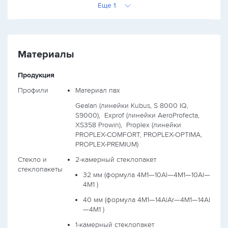
Еще 1
Материалы
Продукция
Профили
Материал пвх
Gealan (линейки Kubus, S 8000 IQ,
S9000),
Exprof (линейки AeroProfecta,
XS358 Prowin),
Proplex (линейки
PROPLEX-COMFORT, PROPLEX-OPTIMA,
PROPLEX-PREMIUM)
Стекло и
2-камерный стеклопакет
стеклопакеты
32 мм (формула
4М1—10Al—4М1—10Al—
4М1
)
40 мм (формула
4М1—14AlAr—4М1—14Al
—4М1
)
1-камерный стеклопакет