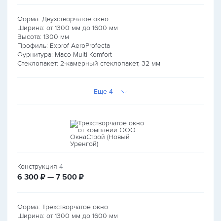
Форма: Двухстворчатое окно
Ширина: от
1300
мм до
1600
мм
Высота:
1300
мм
Профиль: Exprof AeroProfecta
Фурнитура: Maco Multi-Komfort
Стеклопакет: 2-камерный стеклопакет, 32 мм
Еще 4
Конструкция
4
руб.
руб.
6 300
₽ — 7 500
₽
Форма: Трехстворчатое окно
Ширина: от
1300
мм до
1600
мм