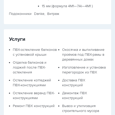
15 мм (формула
4М1—7Al—4М1
)
Подоконники
Danke, Витраж
Услуги
ПВХ-остекление балконов
Окосячка и выпиливание
с установкой крыши
проёмов под ПВХ-рамы в
деревянных домах
Отделка балконов и
лоджий после ПВХ-
Изготовление и установка
остекления
перегородок из ПВХ
Остекление коттеджей
Доставка ПВХ
ПВХ-конструкциями
конструкций
Остекление веранд ПВХ-
Демонтаж ПВХ
конструкциями
конструкций
Ремонт ПВХ конструкций
Вывоз и утилизация
строительного мусора