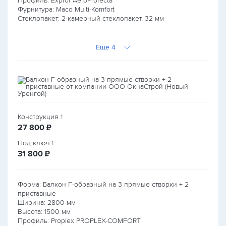
Профиль: Exprof AeroProfecta
Фурнитура: Maco Multi-Komfort
Стеклопакет: 2-камерный стеклопакет, 32 мм
Еще 4
Конструкция
1
руб.
27 800
₽
Под ключ
1
руб.
31 800
₽
Форма: Балкон Г-образный на 3 прямые створки + 2
приставные
Ширина:
2800
мм
Высота:
1500
мм
Профиль: Proplex PROPLEX-COMFORT