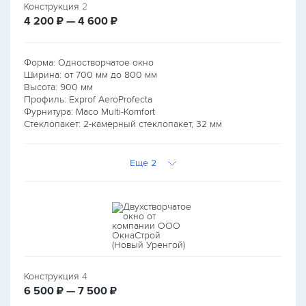
Конструкция
2
руб.
руб.
4 200
₽ — 4 600
₽
Форма: Одностворчатое окно
Ширина: от
700
мм до
800
мм
Высота:
900
мм
Профиль: Exprof AeroProfecta
Фурнитура: Maco Multi-Komfort
Стеклопакет: 2-камерный стеклопакет, 32 мм
Еще 2
Конструкция
4
руб.
руб.
6 500
₽ — 7 500
₽