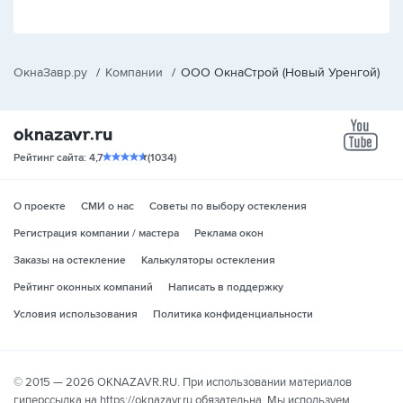
ОкнаЗавр.ру
/
Компании
/
ООО ОкнаСтрой (Новый Уренгой)
yo
Рейтинг сайта: 4,7
(1034)
О проекте
СМИ о нас
Советы по выбору остекления
Регистрация компании / мастера
Реклама окон
Заказы на остекление
Калькуляторы остекления
Рейтинг оконных компаний
Написать в поддержку
Условия использования
Политика конфиденциальности
© 2015 — 2026 OKNAZAVR.RU. При использовании материалов
гиперссылка на https://oknazavr.ru обязательна. Мы используем