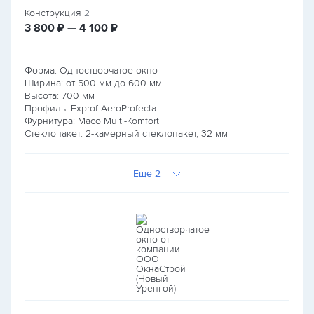
Конструкция
2
руб.
руб.
3 800
₽ — 4 100
₽
Форма: Одностворчатое окно
Ширина: от
500
мм до
600
мм
Высота:
700
мм
Профиль: Exprof AeroProfecta
Фурнитура: Maco Multi-Komfort
Стеклопакет: 2-камерный стеклопакет, 32 мм
Еще 2