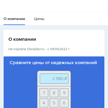
О компании
Цены
О компании
На портале OknaZavr.ru - с 09.09.2022 г.
Сравните цены от надежных компаний
2 580 ₽
7
8
9
4
5
6