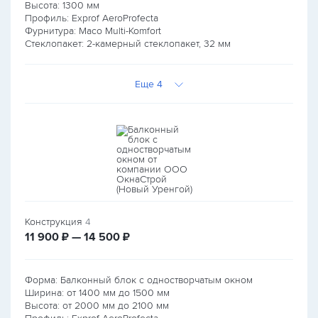
Высота:
1300
мм
Профиль: Exprof AeroProfecta
Фурнитура: Maco Multi-Komfort
Стеклопакет: 2-камерный стеклопакет, 32 мм
Еще 4
Конструкция
4
руб.
руб.
11 900
₽ — 14 500
₽
Форма: Балконный блок с одностворчатым окном
Ширина: от
1400
мм до
1500
мм
Высота: от
2000
мм до
2100
мм