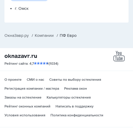
г. Омск
ОкнаЗавр.ру
/
Компании
/
ПФ Евро
yo
Рейтинг сайта: 4,7
(1034)
О проекте
СМИ о нас
Советы по выбору остекления
Регистрация компании / мастера
Реклама окон
Заказы на остекление
Калькуляторы остекления
Рейтинг оконных компаний
Написать в поддержку
Условия использования
Политика конфиденциальности