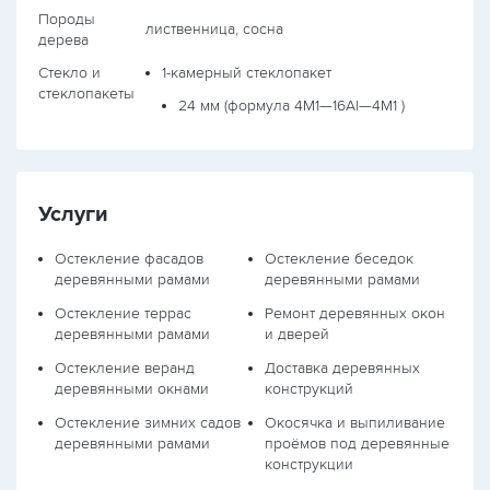
Породы
лиственница, сосна
дерева
Стекло и
1-камерный стеклопакет
стеклопакеты
24 мм (формула
4М1—16Al—4М1
)
Услуги
Остекление фасадов
Остекление беседок
деревянными рамами
деревянными рамами
Остекление террас
Ремонт деревянных окон
деревянными рамами
и дверей
Остекление веранд
Доставка деревянных
деревянными окнами
конструкций
Остекление зимних садов
Окосячка и выпиливание
деревянными рамами
проёмов под деревянные
конструкции