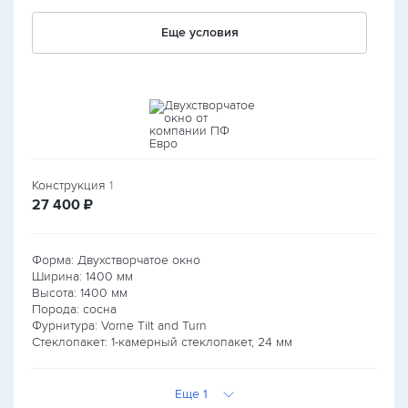
Еще условия
Конструкция
1
руб.
27 400
₽
Форма: Двухстворчатое окно
Ширина:
1400
мм
Высота:
1400
мм
Порода: сосна
Фурнитура: Vorne Tilt and Turn
Стеклопакет: 1-камерный стеклопакет, 24 мм
Еще 1