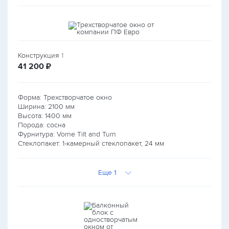
Конструкция
1
руб.
41 200
₽
Форма: Трехстворчатое окно
Ширина:
2100
мм
Высота:
1400
мм
Порода: сосна
Фурнитура: Vorne Tilt and Turn
Стеклопакет: 1-камерный стеклопакет, 24 мм
Еще 1