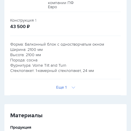
Конструкция
1
руб.
43 500
₽
Форма: Балконный блок с одностворчатым окном
Ширина:
2100
мм
Высота:
2100
мм
Порода: сосна
Фурнитура: Vorne Tilt and Turn
Стеклопакет: 1-камерный стеклопакет, 24 мм
Еще 1
Материалы
Продукция