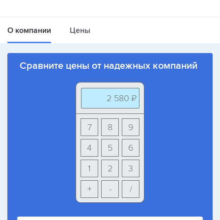
О компании
Цены
Сравните цены от надежных компаний
2 580 ₽
7
8
9
4
5
6
1
2
3
+
-
/