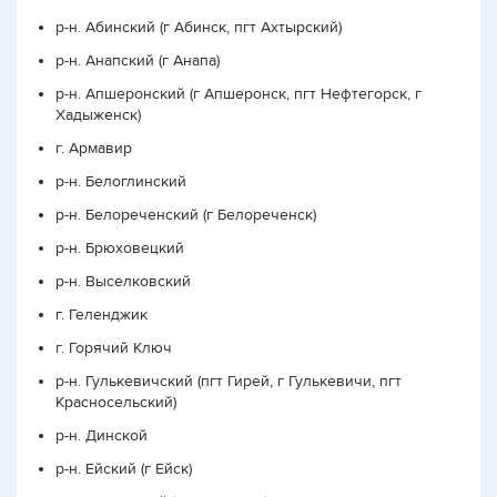
р-н. Абинский (г Абинск, пгт Ахтырский)
р-н. Анапский (г Анапа)
р-н. Апшеронский (г Апшеронск, пгт Нефтегорск, г
Хадыженск)
г. Армавир
р-н. Белоглинский
р-н. Белореченский (г Белореченск)
р-н. Брюховецкий
р-н. Выселковский
г. Геленджик
г. Горячий Ключ
р-н. Гулькевичский (пгт Гирей, г Гулькевичи, пгт
Красносельский)
р-н. Динской
р-н. Ейский (г Ейск)